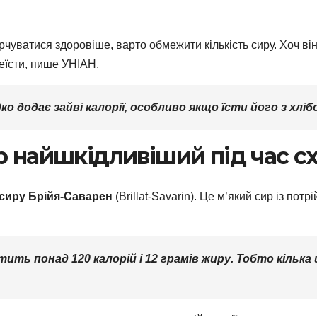
уватися здоровіше, варто обмежити кількість сиру. Хоч він і
реїсти, пише УНІАН.
 додає зайві калорії, особливо якщо їсти його з хліб
р найшкідливіший під час с
сиру Брійя-Саварен
(Brillat-Savarin). Це м’який сир із по
стить понад
120 калорій і 12 грамів жиру
. Тобто кільк