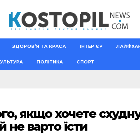
ЗДОРОВ’Я ТА КРАСА
ІНТЕР’ЄР
ЛАЙФХА
УЛЬТУРА
ПОЛІТИКА
СПОРТ
го, якщо хочете схудну
й не варто їсти