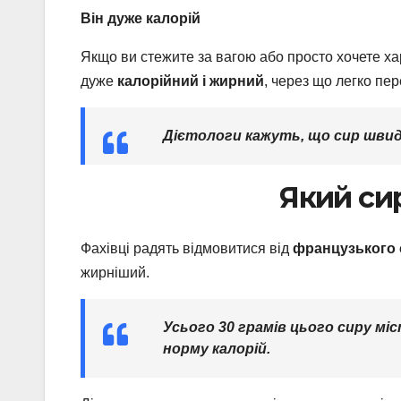
Він дуже калорій
Якщо ви стежите за вагою або просто хочете харч
дуже
калорійний і жирний
, через що легко пе
Дієтологи кажуть, що сир швидко
Який си
Фахівці радять відмовитися від
французького 
жирніший.
Усього
30 грамів
цього сиру мі
норму калорій.