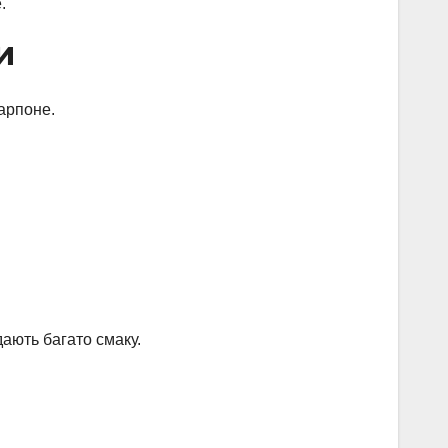
.
и
карпоне.
ають багато смаку.