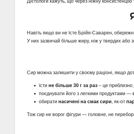
Дієтологи кажуть, що через ніжну консистенцію 
Навіть якщо ви не їсте Брійя-Саварен, обереж
У них зазвичай більше жиру, ніж у твердих або 
Сир можна залишити у своєму раціоні, якщо до
їсти
не більше 30 г за раз
– це приблизно 
поєднувати його з легкими продуктами —
обирати
насичені на смак сири
, як-от
па
Тож сир не ворог фігури — головне, не перебор