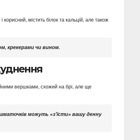
 корисний, містить білок та кальцій, але також
ом, крекерами чи вином.
худнення
трійними вершками, схожий на брі, але ще
а шматочків можуть «з’їсти» вашу денну