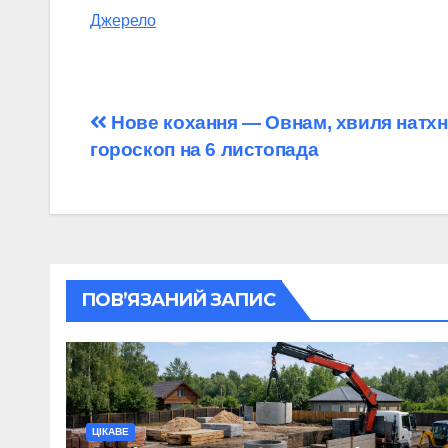
Джерело
Навігація
Нове кохання — Овнам, хвиля натх
гороскоп на 6 листопада
записів
ПОВ’ЯЗАНИЙ ЗАПИС
ЦІКАВЕ