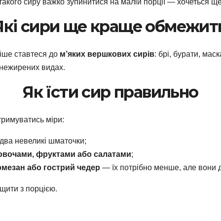
такого сиру важко зупинитися на малій порції — хочеться ще
Які сири ще краще обмежит
ніше ставтеся до
м’яких вершкових сирів
: брі, бурати, мас
знежирених видах.
Як їсти сир правильно
тримуватись міри:
два невеликі шматочки;
овочами, фруктами або салатами
;
рмезан або гострий чедер
— їх потрібно менше, але вони д
щити з порцією.