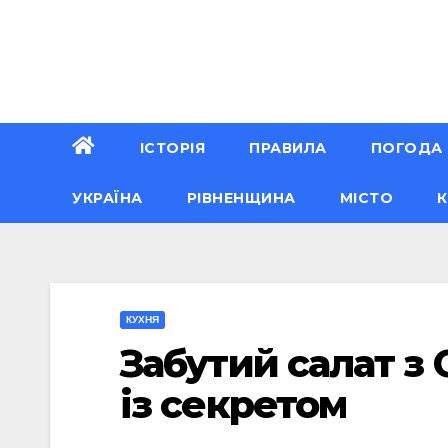
Перейти
до
вмісту
ІСТОРІЯ
ПРАВИЛА
ПОГОДА
УКРАЇНА
РІВНЕНЩИНА
МІСТО
К
КУХНЯ
Забутий салат з 
із секретом