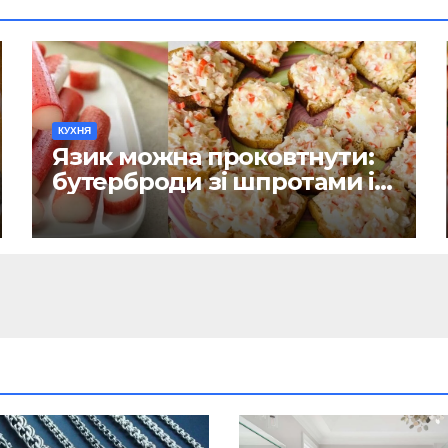
КУХНЯ
Язик можна проковтнути:
бутерброди зі шпротами і
крабовими паличками на
всі випадки