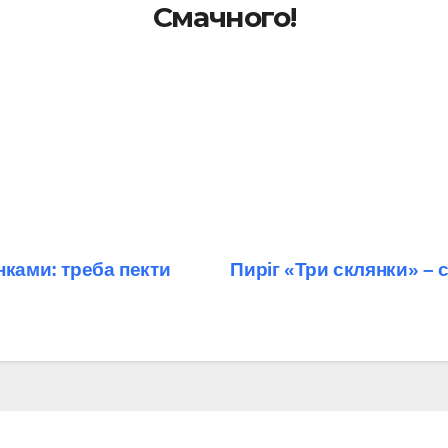
Смачного!
нками: треба пекти
Пиріг «Три склянки» – с