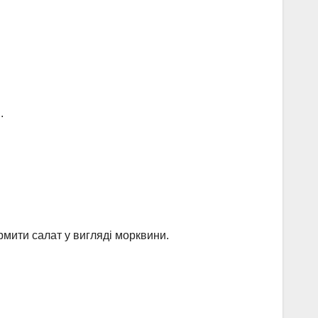
.
рмити салат у вигляді морквини.