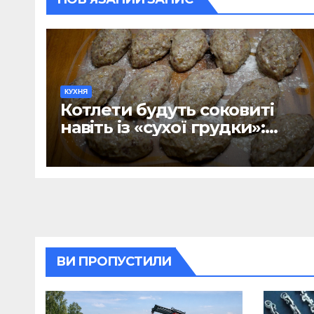
КУХНЯ
Котлети будуть соковиті
навіть із «сухої грудки»:
додаю 1 продукт – не хліб і
не сухарі
ВИ ПРОПУСТИЛИ