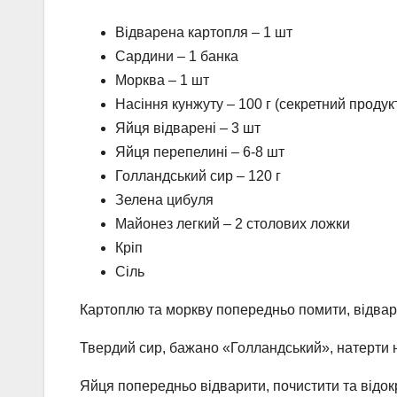
Відварена картопля – 1 шт
Сардини – 1 банка
Морква – 1 шт
Насіння кунжуту – 100 г (секретний продук
Яйця відварені – 3 шт
Яйця перепелині – 6-8 шт
Голландський сир – 120 г
Зелена цибуля
Майонез легкий – 2 столових ложки
Кріп
Сіль
Картоплю та моркву попередньо помити, відварит
Твердий сир, бажано «Голландський», натерти на 
Яйця попередньо відварити, почистити та відокр