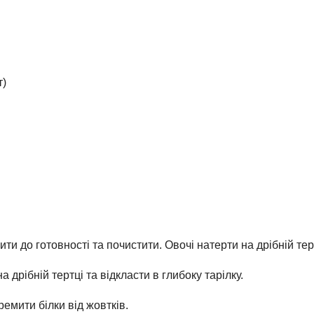
т)
и до готовності та почистити. Овочі натерти на дрібній тер
дрібній тертці та відкласти в глибоку тарілку.
емити білки від жовтків.