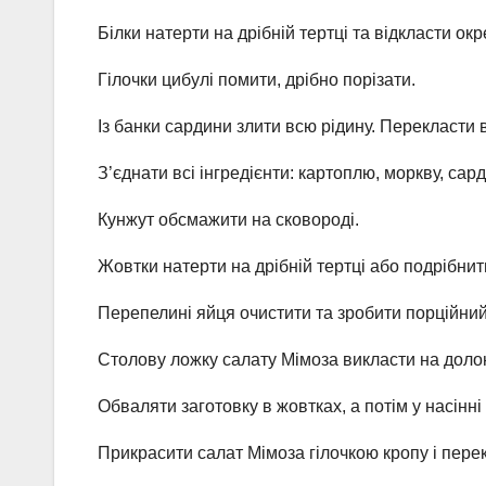
Білки натерти на дрібній тертці та відкласти ок
Гілочки цибулі помити, дрібно порізати.
Із банки сардини злити всю рідину. Перекласти в
З’єднати всі інгредієнти: картоплю, моркву, сар
Кунжут обсмажити на сковороді.
Жовтки натерти на дрібній тертці або подрібни
Перепелині яйця очистити та зробити порційний
Столову ложку салату Мімоза викласти на долон
Обваляти заготовку в жовтках, а потім у насінні
Прикрасити салат Мімоза гілочкою кропу і пере