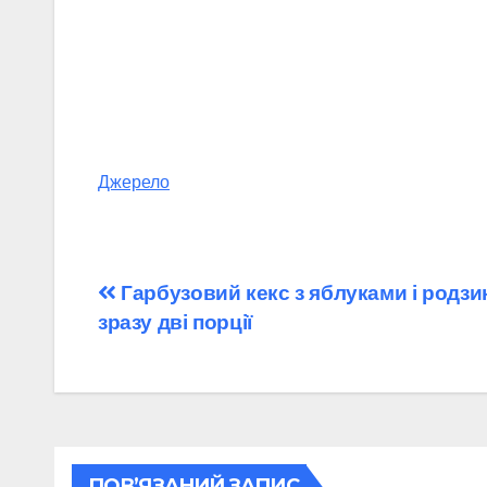
Джерело
Навігація
Гарбузовий кекс з яблуками і родзи
зразу дві порції
записів
ПОВ’ЯЗАНИЙ ЗАПИС