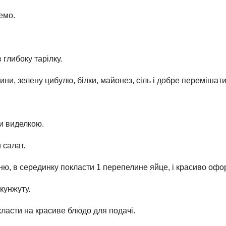
ремо.
 глибоку тарілку.
дини, зелену цибулю, білки, майонез, сіль і добре перемішати
ти виделкою.
 салат.
ю, в серединку покласти 1 перепелине яйце, і красиво офо
 кунжуту.
класти на красиве блюдо для подачі.