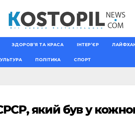
ЗДОРОВ’Я ТА КРАСА
ІНТЕР’ЄР
ЛАЙФХА
УЛЬТУРА
ПОЛІТИКА
СПОРТ
СРСР, який був у кожно