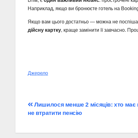
Втім, є
один важливий нюанс
: прострочені ка
Наприклад, якщо ви бронюєте готель на Booking
Якщо вам цього достатньо — можна не поспішат
дійсну картку
, краще замінити її завчасно. Пр
Джерело
Навігація
Лишилося менше 2 місяців: хто має 
не втратити пенсію
записів