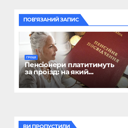
ПОВ’ЯЗАНИЙ ЗАПИС
ГРОШІ
Пенсіонери платитимуть
за проїзд: на який
транспорт не діятиме
пільга
ВИ ПРОПУСТИЛИ