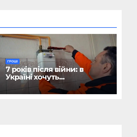
ГРОШІ
7 років після війни: в
Україні хочуть
відтермінувати
встановлення лічильників
для квартир, де є тільки
газова плита