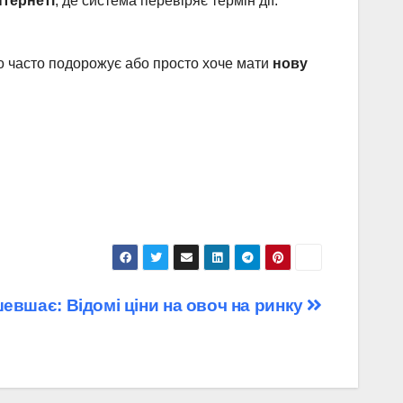
тернеті
, де система перевіряє термін дії.
то часто подорожує або просто хоче мати
нову
евшає: Відомі ціни на овоч на ринку