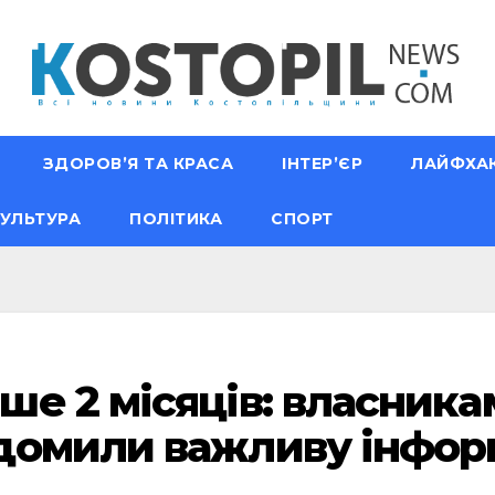
ЗДОРОВ’Я ТА КРАСА
ІНТЕР’ЄР
ЛАЙФХА
УЛЬТУРА
ПОЛІТИКА
СПОРТ
е 2 місяців: власника
домили важливу інфор