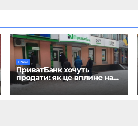
ГРОШІ
ПриватБанк хочуть
продати: як це вплине на
отримання зарплат, пенсій
і стипендій