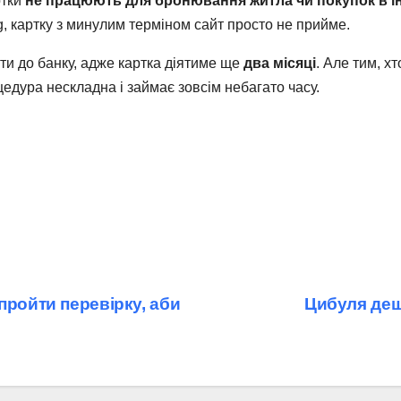
ртки
не працюють для бронювання житла чи покупок в ін
, картку з минулим терміном сайт просто не прийме.
и до банку, адже картка діятиме ще
два місяці
. Але тим, х
оцедура нескладна і займає зовсім небагато часу.
пройти перевірку, аби
Цибуля деш