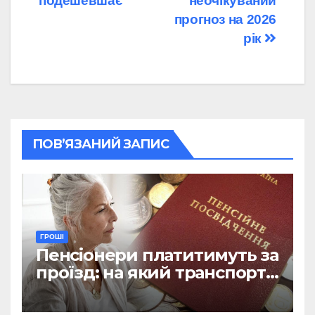
подешевшає
неочікуваний
прогноз на 2026
рік
ПОВ’ЯЗАНИЙ ЗАПИС
ГРОШІ
Пенсіонери платитимуть за
проїзд: на який транспорт
не діятиме пільга