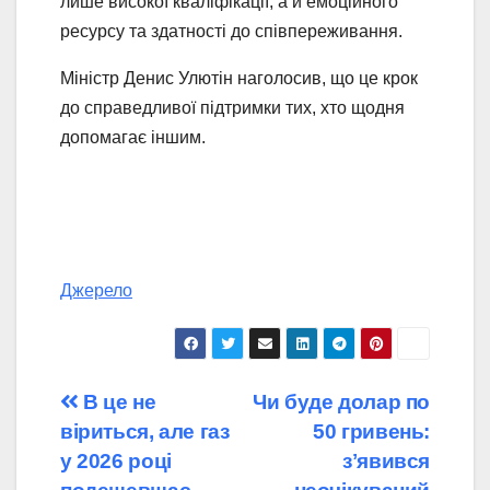
лише високої кваліфікації, а й емоційного
ресурсу та здатності до співпереживання.
Міністр Денис Улютін наголосив, що це крок
до справедливої підтримки тих, хто щодня
допомагає іншим.
Джерело
Навігація
В це не
Чи буде долар по
віриться, але газ
50 гривень:
записів
у 2026 році
зʼявився