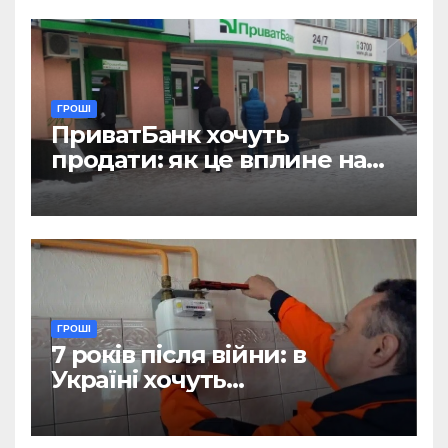
ГРОШІ
ПриватБанк хочуть
продати: як це вплине на
отримання зарплат, пенсій
і стипендій
ГРОШІ
7 років після війни: в
Україні хочуть
відтермінувати
встановлення лічильників