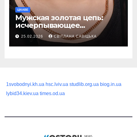
ЦІКАВЕ
Мужская золотая цепь:
исчерпывающее
руководство по выбору
25.02.2026
СВІТЛАНА САВІЦЬКА
статусного украшения
1svobodnyi.kh.ua
hsc.lviv.ua
studlib.org.ua
biog.in.ua
lybid34.kiev.ua
times.od.ua