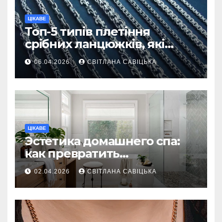
ЦІКАВЕ
Топ-5 типів плетіння
срібних ланцюжків, які
вважаються
06.04.2026
СВІТЛАНА САВІЦЬКА
найнадійнішими
ЦІКАВЕ
Эстетика домашнего спа:
как превратить
ежедневную гигиену в
02.04.2026
СВІТЛАНА САВІЦЬКА
восстанавливающий
ритуал