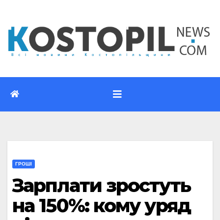
Перейти
до
вмісту
ГРОШІ
Зарплати зростуть
на 150%: кому уряд