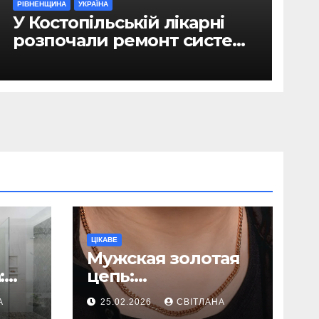
РІВНЕНЩИНА
УКРАЇНА
У Костопільській лікарні
розпочали ремонт системи
гарячого водопостачання
ЦІКАВЕ
Мужская золотая
:
цепь:
ь
исчерпывающее
А
25.02.2026
СВІТЛАНА
руководство по