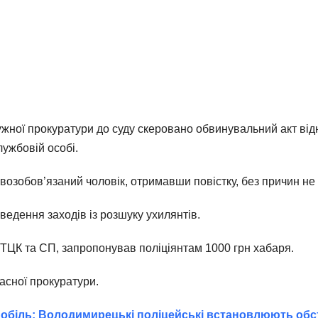
ужної прокуратури до суду скеровано обвинувальний акт ві
ужбовій особі.
возобов’язаний чоловік, отримавши повістку, без причин не 
ведення заходів із розшуку ухилянтів.
 РТЦК та СП, запропонував поліціянтам 1000 грн хабаря.
асної прокуратури.
мобіль: Володимирецькі поліцейські встановлюють об