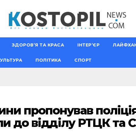
ЗДОРОВ’Я ТА КРАСА
ІНТЕР’ЄР
ЛАЙФХА
УЛЬТУРА
ПОЛІТИКА
СПОРТ
и пропонував поліція
ли до відділу РТЦК та 