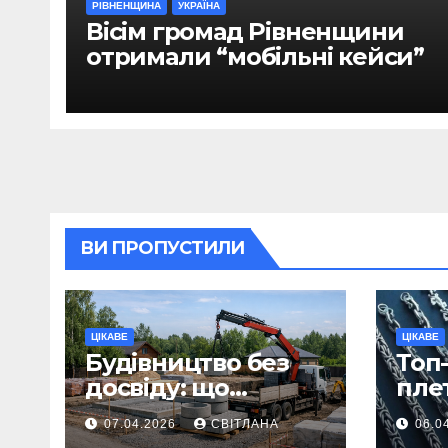
РІВНЕНЩИНА
УКРАЇНА
Вісім громад Рівненщини
отримали “мобільні кейси”
ВИ ПРОПУСТИЛИ
ЦІКАВЕ
ЦІКАВЕ
Будівництво без
Топ-
досвіду: що
пле
потрібно
ланц
07.04.2026
СВІТЛАНА
06.0
продумати до
вва