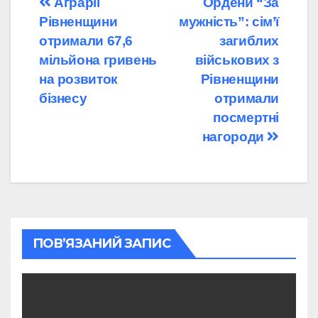
Навігація
Аграрії
Ордени “За
Рівненщини
мужність”: сім’ї
записів
отримали 67,6
загиблих
мільйона гривень
військових з
на розвиток
Рівненщини
бізнесу
отримали
посмертні
нагороди
ПОВ’ЯЗАНИЙ ЗАПИС