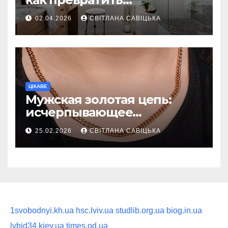
ежедневную гигиену в
02.04.2026
СВІТЛАНА САВІЦЬКА
восстанавливающий
ритуал
ЦІКАВЕ
Мужская золотая цепь:
исчерпывающее
руководство по выбору
25.02.2026
СВІТЛАНА САВІЦЬКА
статусного украшения
1svobodnyi.kh.ua
hsc.lviv.ua
studlib.org.ua
biog.in.ua
lybid34.kiev.ua
times.od.ua