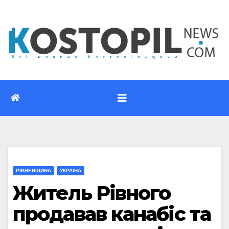
Перейти
до
вмісту
РІВНЕНЩИНА
УКРАЇНА
Житель Рівного
продавав канабіс та