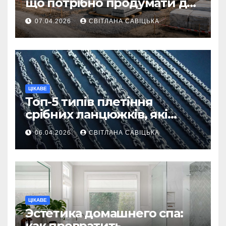
що потрібно продумати до
першої доставки на
07.04.2026
СВІТЛАНА САВІЦЬКА
ділянку
ЦІКАВЕ
Топ-5 типів плетіння
срібних ланцюжків, які
вважаються
06.04.2026
СВІТЛАНА САВІЦЬКА
найнадійнішими
ЦІКАВЕ
Эстетика домашнего спа:
как превратить