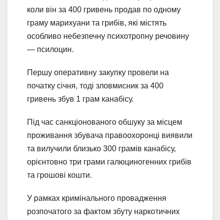
коли він за 400 гривень продав по одному
граму марихуани та грибів, які містять
особливо небезпечну психотропну речовину
— псилоцин.
Першу оперативну закупку провели на
початку січня, тоді зловмисник за 400
гривень збув 1 грам канабісу.
Під час санкціонованого обшуку за місцем
проживання збувача правоохоронці виявили
та вилучили близько 300 грамів канабісу,
орієнтовно три грами галюциногенних грибів
та грошові кошти.
У рамках кримінального провадження
розпочатого за фактом збуту наркотичних