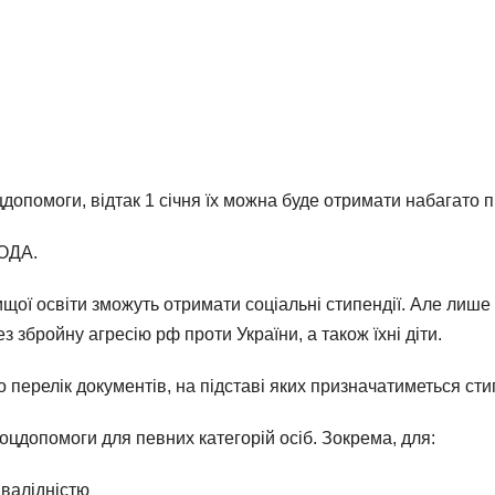
опомоги, відтак 1 січня їх можна буде отримати набагато п
 ОДА.
ої освіти зможуть отримати соціальні стипендії. Але лише ті
 збройну агресію рф проти України, а також їхні діти.
 перелік документів, на підставі яких призначатиметься сти
оцдопомоги для певних категорій осіб. Зокрема, для:
інвалідністю