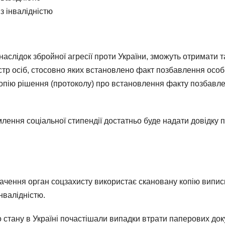
 з інвалідністю
наслідок збройної агресії проти України, зможуть отримати т
стр осіб, стосовно яких встановлено факт позбавлення особи
о копію рішення (протоколу) про встановлення факту позбав
млення соціальної стипендії достатньо буде надати довідку 
значення орган соцзахисту використає скановану копію випи
нвалідністю.
го стану в Україні почастішали випадки втрати паперових док