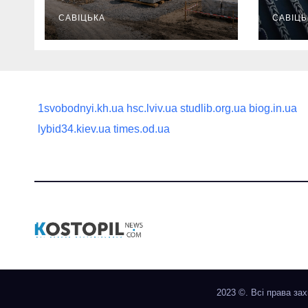
продумати до
вва
першої доставки
САВІЦЬКА
най
САВІЦЬ
на ділянку
1svobodnyi.kh.ua
hsc.lviv.ua
studlib.org.ua
biog.in.ua
lybid34.kiev.ua
times.od.ua
2023 ©. Всі права за