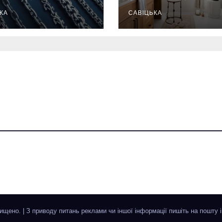
жаються
ежедневную
надійнішими
КА
гигиену в
САВІЦЬКА
восстанавлив
ий ритуал
хищено.
|
З приводу питань реклами чи іншої інформації пишіть на пошту