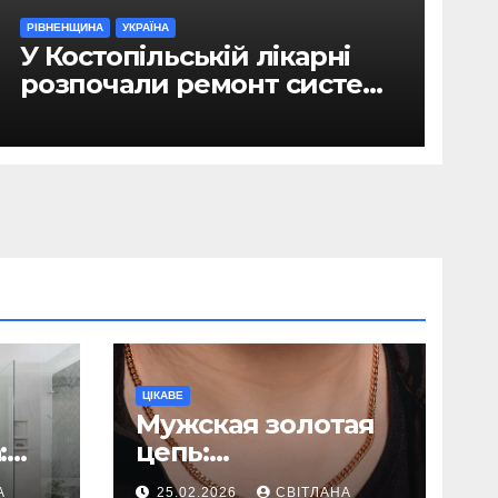
РІВНЕНЩИНА
УКРАЇНА
У Костопільській лікарні
розпочали ремонт системи
гарячого водопостачання
ЦІКАВЕ
Мужская золотая
:
цепь:
ь
исчерпывающее
А
25.02.2026
СВІТЛАНА