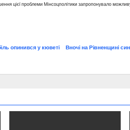
шення цієї проблеми Мінсоцполітики запропонувало можлив
іль опинився у кюветі
Вночі на Рівненщині си