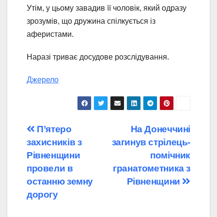
Утім, у цьому завадив її чоловік, який одразу
зрозумів, що дружина спілкується із
аферистами.
Наразі триває досудове розслідування.
Джерело
Навігація
П’ятеро
На Донеччині
захисників з
загинув стрілець-
записів
Рівненщини
помічник
провели в
гранатометника з
останню земну
Рівненщини
дорогу