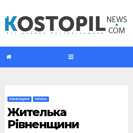
Перейти
до
вмісту
РІВНЕНЩИНА
УКРАЇНА
Жителька
Рівненщини