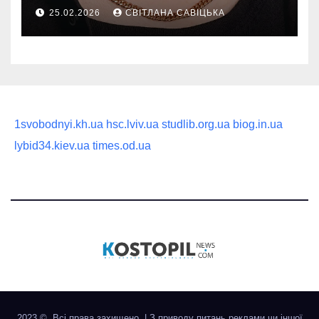
руководство по выбору
25.02.2026
СВІТЛАНА САВІЦЬКА
статусного украшения
1svobodnyi.kh.ua
hsc.lviv.ua
studlib.org.ua
biog.in.ua
lybid34.kiev.ua
times.od.ua
2023 ©. Всі права захищено.
|
З приводу питань реклами чи іншої