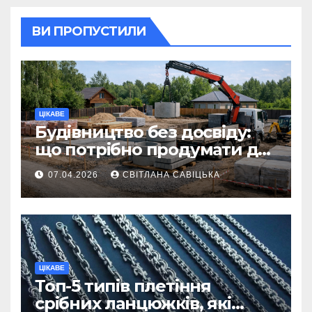
ВИ ПРОПУСТИЛИ
ЦІКАВЕ
Будівництво без досвіду:
що потрібно продумати до
першої доставки на
07.04.2026
СВІТЛАНА САВІЦЬКА
ділянку
ЦІКАВЕ
Топ-5 типів плетіння
срібних ланцюжків, які