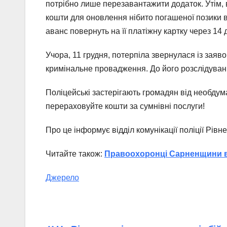
потрібно лише перезавантажити додаток. Утім, 
кошти для оновлення нібито погашеної позики в
аванс повернуть на її платіжну картку через 14 
Учора, 11 грудня, потерпіла звернулася із заяв
кримінальне провадження. До його розслідуванн
Поліцейські застерігають громадян від необдум
перераховуйте кошти за сумнівні послуги!
Про це інформує відділ комунікації поліції Рівне
Читайте також:
Правоохоронці Сарненщини в
Джерело