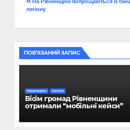
Навігація
На Рівненщині попрощаються із бій
легіону
записів
ПОВ’ЯЗАНИЙ ЗАПИС
РІВНЕНЩИНА
УКРАЇНА
Вісім громад Рівненщини
отримали “мобільні кейси”