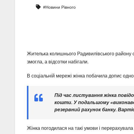
#Новини Рівного
Жителька колишнього Радивилівського району о
змогла, а відсотки набігали.
В соціальній мережі жінка побачила допис одного
Під час листування жінка повід
кошти. У подальшому «виконавец
резервний рахунок банку. Варті
Жінка погодилася на такі умови і перерахувала