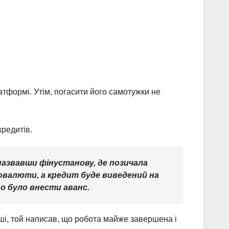
тформі. Утім, погасити його самотужки не
кредитів.
 назвавши фінустанову, де позичала
товалюти, а кредит буде виведений на
о було внести аванс.
ші, той написав, що робота майже завершена і