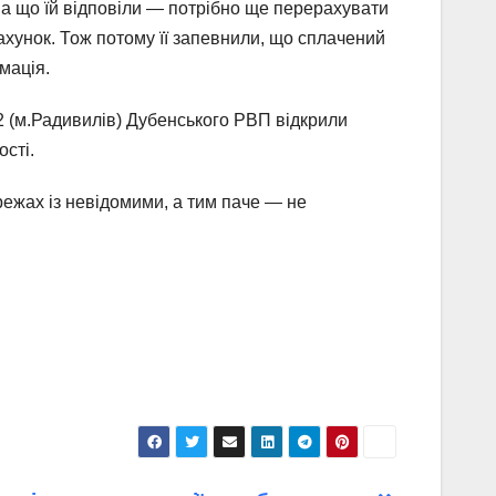
на що їй відповіли — потрібно ще перерахувати
ахунок. Тож потому її запевнили, що сплачений
рмація.
№2 (м.Радивилів) Дубенського РВП відкрили
сті.
режах із невідомими, а тим паче — не