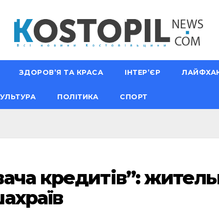
ЗДОРОВ’Я ТА КРАСА
ІНТЕР’ЄР
ЛАЙФХА
УЛЬТУРА
ПОЛІТИКА
СПОРТ
ача кредитів”: жител
ахраїв