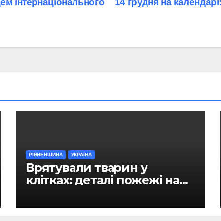
цем інтернаціонального
14 грудня на календарі:
РІВНЕНЩИНА
УКРАЇНА
Врятували тварин у
клітках: деталі пожежі на
ринку в Рівному