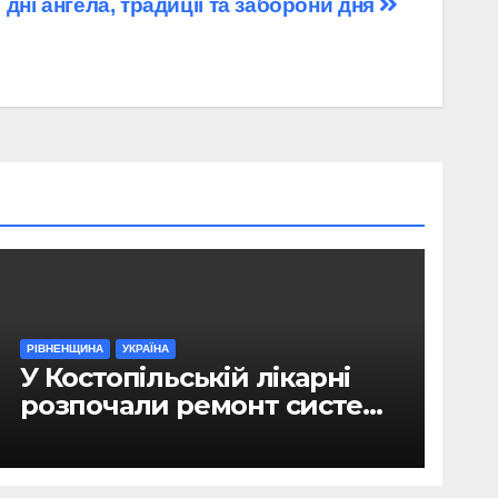
 дні ангела, традиції та заборони дня
РІВНЕНЩИНА
УКРАЇНА
У Костопільській лікарні
розпочали ремонт системи
гарячого водопостачання