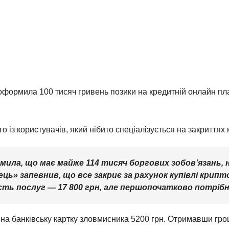
формила 100 тисяч гривень позики на кредитній онлайн пла
 із користувачів, який нібито спеціалізується на закриттях 
омила, що має майже 114 тисяч боргових зобов’язань,
ь» запевнив, що все закриє за рахунок купівлі крип
сть послуг — 17 800 грн, але першопочатково потрібн
 на банківську картку зловмисника 5200 грн. Отримавши гро