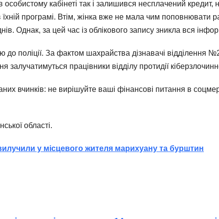
в особистому кабінеті так і залишився несплачений кредит, 
 їхній програмі. Втім, жінка вже не мала чим поповнювати р
днів. Однак, за цей час із облікового запису зникла вся інфо
ою до поліції. За фактом шахрайства дізнавачі відділення 
я залучатимуться працівники відділу протидії кіберзлочинно
аних вчинків: не вирішуйте ваші фінансові питання в соцме
нської області.
илучили у місцевого жителя марихуану та бурштин