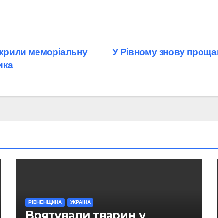
дкрили меморіальну
У Рівному знову прощан
ика
РІВНЕНЩИНА
УКРАЇНА
Врятували тварин у