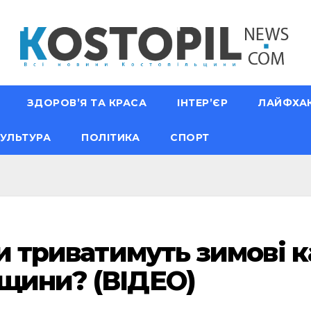
ЗДОРОВ’Я ТА КРАСА
ІНТЕР’ЄР
ЛАЙФХА
УЛЬТУРА
ПОЛІТИКА
СПОРТ
ки триватимуть зимові к
щини? (ВІДЕО)