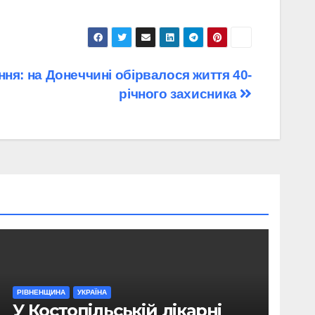
ня: на Донеччині обірвалося життя 40-
річного захисника
РІВНЕНЩИНА
УКРАЇНА
У Костопільській лікарні