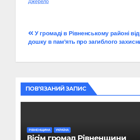
Джерело
Навігація
У громаді в Рівненському районі ві
дошку в пам’ять про загиблого захисн
записів
ПОВ’ЯЗАНИЙ ЗАПИС
РІВНЕНЩИНА
УКРАЇНА
Вісім громад Рівненщини