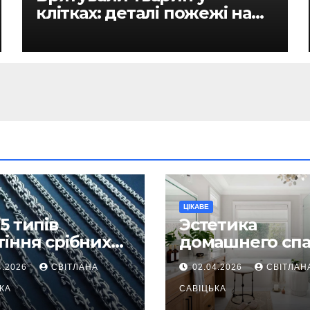
клітках: деталі пожежі на
ринку в Рівному
ЦІКАВЕ
5 типів
Эстетика
тіння срібних
домашнего спа
южків, які
как превратит
4.2026
СВІТЛАНА
02.04.2026
СВІТЛАН
жаються
ежедневную
надійнішими
КА
гигиену в
САВІЦЬКА