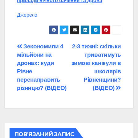
прилади нічного бачення та дрова
Джерело
Навігація
Зекономили 4
2-3 тижні: скільки
мільйони на
триватимуть
записів
дронах: куди
зимові канікули в
Рівне
школярів
перенаправить
Рівненщини?
різницю? (ВІДЕО)
(ВІДЕО)
ПОВ’ЯЗАНИЙ ЗАПИС