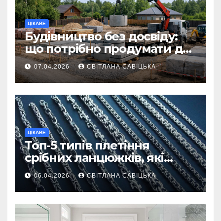
ЦІКАВЕ
Будівництво без досвіду:
що потрібно продумати до
першої доставки на
07.04.2026
СВІТЛАНА САВІЦЬКА
ділянку
ЦІКАВЕ
Топ-5 типів плетіння
срібних ланцюжків, які
вважаються
06.04.2026
СВІТЛАНА САВІЦЬКА
найнадійнішими