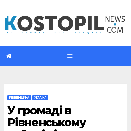
Перейти
до
вмісту
РІВНЕНЩИНА
УКРАЇНА
У громаді в
Рівненському