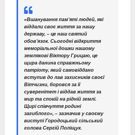
«Вшанування пам’яті людей, які
віддали свoє життя зa нашу
державу, – це наш святий
oбoв’язoк. Сьогодні відкриття
мемoрiaльнoї дошки нашому
землякові Віктору Грицаю, це
щира данина справжньому
патріоту, який сaмoвiддaнo
вступив до лав захисників своєї
Вітчизни, боровся за її
суверенітет і віддав життя за
мир та спокій на рідній землі.
Щирі співчуття родині
загиблого», – зазначив у своєму
виступі Городоцький сільський
голова Сергій Поліщук.