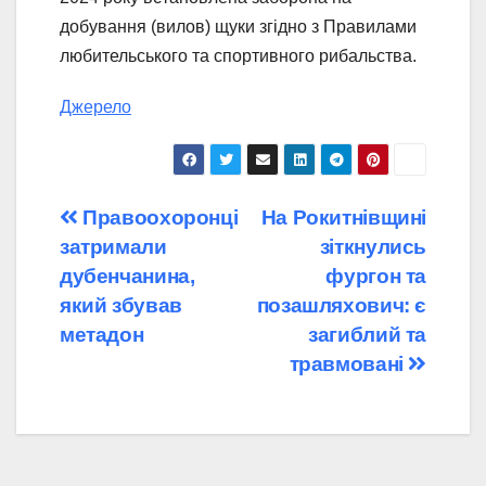
добування (вилов) щуки згідно з Правилами
любительського та спортивного рибальства.
Джерело
Навігація
Правоохоронці
На Рокитнівщині
затримали
зіткнулись
записів
дубенчанина,
фургон та
який збував
позашляхович: є
метадон
загиблий та
травмовані