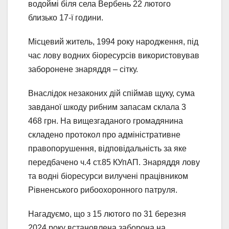
водоймі біля села Вербень 22 лютого
близько 17-ї години.
Місцевий житель, 1994 року народження, під
час лову водних біоресурсів використовував
заборонене знаряддя – сітку.
Внаслідок незаконих дій спіймав щуку, сума
завданої шкоду рибним запасам склала 3
468 грн. На вищезгаданого громадянина
складено протокол про адміністративне
правопорушення, відповідальність за яке
передбачено ч.4 ст.85 КУпАП. Знаряддя лову
та водні біоресурси вилучені працівником
Рівненського рибоохоронного патруля.
Нагадуємо, що з 15 лютого по 31 березня
2024 року встановлена заборона на