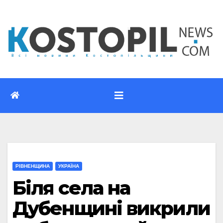
Перейти
до
вмісту
РІВНЕНЩИНА
УКРАЇНА
Біля села на
Дубенщині викрили