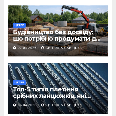
ЦІКАВЕ
Будівництво без досвіду:
що потрібно продумати до
першої доставки на
07.04.2026
СВІТЛАНА САВІЦЬКА
ділянку
ЦІКАВЕ
Топ-5 типів плетіння
срібних ланцюжків, які
вважаються
06.04.2026
СВІТЛАНА САВІЦЬКА
найнадійнішими