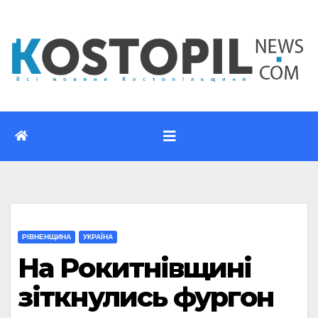
Перейти
до
вмісту
РІВНЕНЩИНА
УКРАЇНА
На Рокитнівщині
зіткнулись фургон