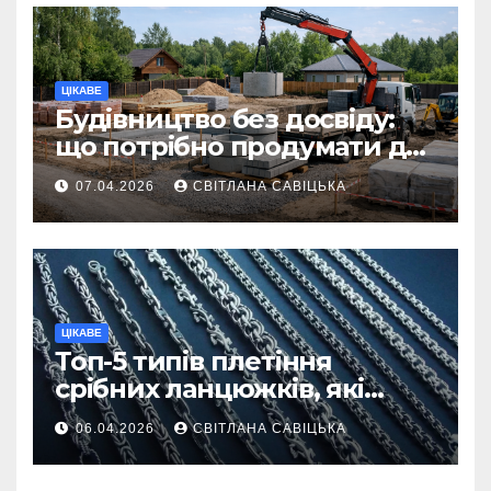
ЦІКАВЕ
Будівництво без досвіду:
що потрібно продумати до
першої доставки на
07.04.2026
СВІТЛАНА САВІЦЬКА
ділянку
ЦІКАВЕ
Топ-5 типів плетіння
срібних ланцюжків, які
вважаються
06.04.2026
СВІТЛАНА САВІЦЬКА
найнадійнішими