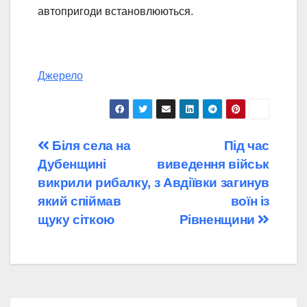
автопригоди встановлюються.
Джерело
Навігація
Біля села на
Під час
Дубенщині
виведення військ
записів
викрили рибалку,
з Авдіївки загинув
який спіймав
воїн із
щуку сіткою
Рівненщини