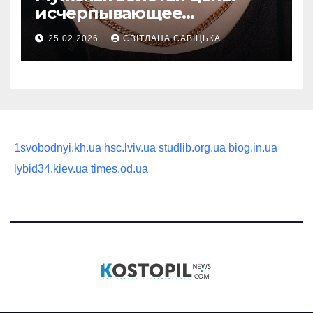
исчерпывающее
руководство по выбору
25.02.2026
СВІТЛАНА САВІЦЬКА
статусного украшения
1svobodnyi.kh.ua
hsc.lviv.ua
studlib.org.ua
biog.in.ua
lybid34.kiev.ua
times.od.ua