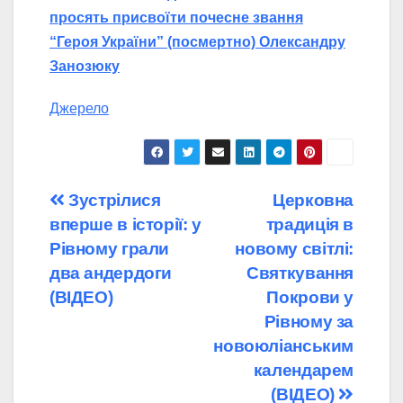
просять присвоїти почесне звання
“Героя України” (посмертно) Олександру
Занозюку
Джерело
Навігація
Зустрілися
Церковна
вперше в історії: у
традиція в
записів
Рівному грали
новому світлі:
два андердоги
Святкування
(ВІДЕО)
Покрови у
Рівному за
новоюліанським
календарем
(ВІДЕО)