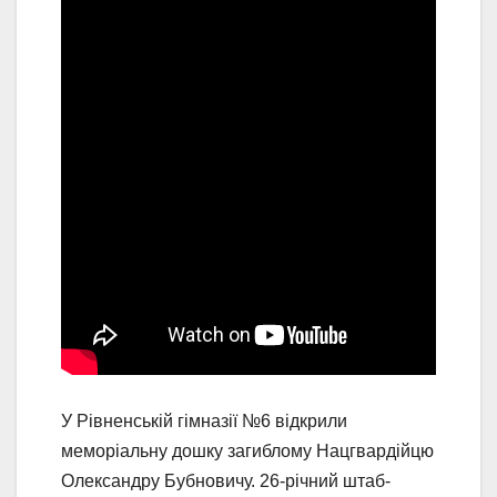
У Рівненській гімназії №6 відкрили
меморіальну дошку загиблому Нацгвардійцю
Олександру Бубновичу. 26-річний штаб-