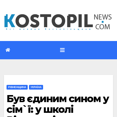
Перейти
до
вмісту
РІВНЕНЩИНА
УКРАЇНА
Був єдиним сином у
сім`ї: у школі