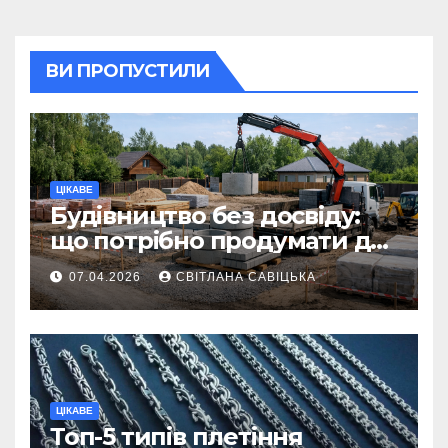
ВИ ПРОПУСТИЛИ
ЦІКАВЕ
Будівництво без досвіду:
що потрібно продумати до
першої доставки на
07.04.2026
СВІТЛАНА САВІЦЬКА
ділянку
ЦІКАВЕ
Топ-5 типів плетіння