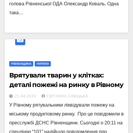
голова Рівненської ОДА Олександр Коваль. Одна
така…
РІВНЕНЩИНА
УКРАЇНА
Врятували тварин у клітках:
деталі пожежі на ринку в Рівному
21.04.2024
СВІТЛАНА САВІЦЬКА
У Рівному рятувальники ліквідували пожежу на
міському продуктовому ринку. Про це повідомили в
пресслужбі ДСНС Рівненщини. Сьогодні о 20:11 на
спецлінію “101” надійшло повідомлення про