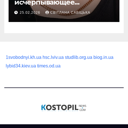
исчерпывающее
руководство по выбору
25.02.2026
СВІТЛАНА САВІЦЬКА
статусного украшения
1svobodnyi.kh.ua
hsc.lviv.ua
studlib.org.ua
biog.in.ua
lybid34.kiev.ua
times.od.ua