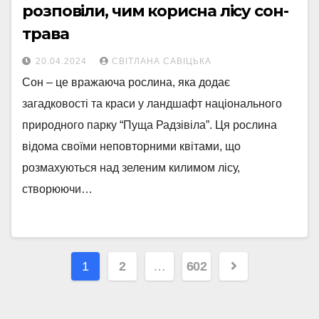
розповіли, чим корисна лісу сон-
трава
20.04.2024
СВІТЛАНА САВІЦЬКА
Сон – це вражаюча рослина, яка додає
загадковості та краси у ландшафт національного
природного парку “Пуща Радзівіла”. Ця рослина
відома своїми неповторними квітами, що
розмахуються над зеленим килимом лісу,
створюючи…
Пагінація
1
2
…
602
записів