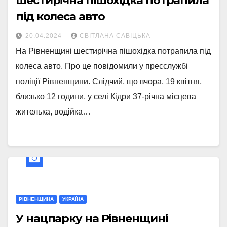
шестирічна пішохідка потрапила
під колеса авто
20.04.2024
СВІТЛАНА САВІЦЬКА
На Рівненщині шестирічна пішохідка потрапила під
колеса авто. Про це повідомили у пресслужбі
поліції Рівненщини. Слідчий, що вчора, 19 квітня,
близько 12 години, у селі Кідри 37-річна місцева
жителька, водійка…
РІВНЕНЩИНА
УКРАЇНА
У нацпарку на Рівненщині