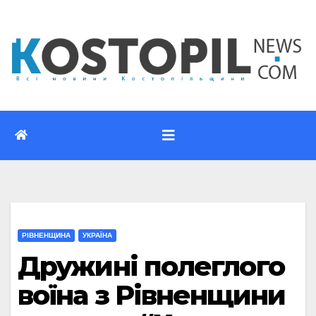
Перейти
до
вмісту
РІВНЕНЩИНА
УКРАЇНА
Дружині полеглого
воїна з Рівненщини