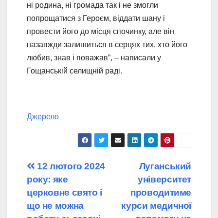
ні родина, ні громада так і не змогли
попрощатися з Героєм, віддати шану і
провести його до місця спочинку, але він
назавжди залишиться в серцях тих, хто його
любив, знав і поважав”, – написали у
Гощанській селищній раді.
Джерело
Навігація
12 лютого 2024
Луганський
року: яке
університет
записів
церковне свято і
проводитиме
що не можна
курси медичної