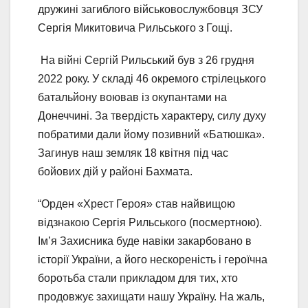
дружині загиблого військовослужбовця ЗСУ
Сергія Микитовича Рильського з Гощі.
На війні Сергій Рильський був з 26 грудня
2022 року. У складі 46 окремого стрілецького
батальйону воював із окупантами на
Донеччині. За твердість характеру, силу духу
побратими дали йому позивний «Батюшка».
Загинув наш земляк 18 квітня під час
бойових дій у районі Бахмата.
“Орден «Хрест Героя» став найвищою
відзнакою Сергія Рильського (посмертною).
Ім’я Захисника буде навіки закарбовано в
історії України, а його нескореність і героїчна
боротьба стали прикладом для тих, хто
продовжує захищати нашу Україну. На жаль,