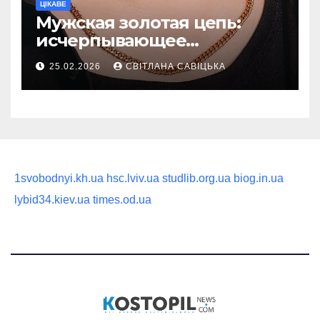
ЦІКАВЕ
Мужская золотая цепь:
исчерпывающее
руководство по выбору
25.02.2026
СВІТЛАНА САВІЦЬКА
статусного украшения
1svobodnyi.kh.ua
hsc.lviv.ua
studlib.org.ua
biog.in.ua
lybid34.kiev.ua
times.od.ua