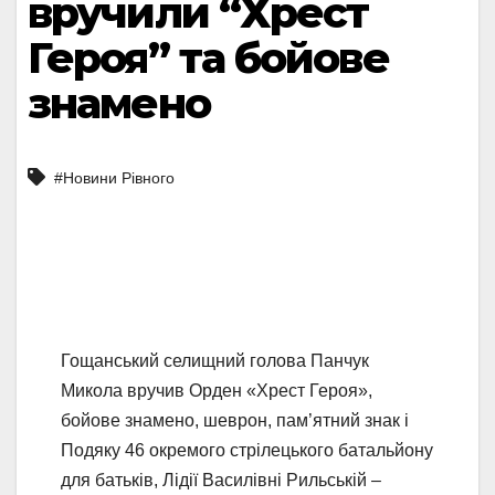
вручили “Хрест
Героя” та бойове
знамено
#Новини Рівного
Гощанський селищний голова Панчук
Микола вручив Орден «Хрест Героя»,
бойове знамено, шеврон, пам’ятний знак і
Подяку 46 окремого стрілецького батальйону
для батьків, Лідії Василівні Рильській –