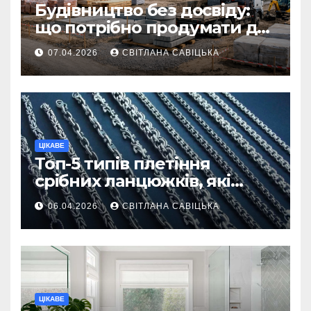
Будівництво без досвіду:
що потрібно продумати до
першої доставки на
07.04.2026
СВІТЛАНА САВІЦЬКА
ділянку
ЦІКАВЕ
Топ-5 типів плетіння
срібних ланцюжків, які
вважаються
06.04.2026
СВІТЛАНА САВІЦЬКА
найнадійнішими
ЦІКАВЕ