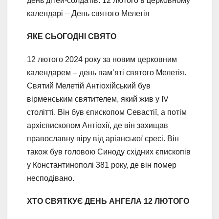
день дітей-солдатів. 12 лютого в церковному
календарі – День святого Мелетія
ЯКЕ СЬОГОДНІ СВЯТО
12 лютого 2024 року за новим церковним
календарем – день пам’яті святого Мелетія.
Святий Мелетій Антіохійський був
вірменським святителем, який жив у IV
столітті. Він був єпископом Севастії, а потім
архієпископом Антіохії, де він захищав
православну віру від аріанської єресі. Він
також був головою Синоду східних єпископів
у Константинополі 381 року, де він помер
несподівано.
ХТО СВЯТКУЄ ДЕНЬ АНГЕЛА 12 ЛЮТОГО