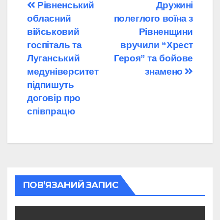
Навігація
Рівненський
Дружині
обласний
полеглого воїна з
записів
військовий
Рівненщини
госпіталь та
вручили “Хрест
Луганський
Героя” та бойове
медуніверситет
знамено
підпишуть
договір про
співпрацю
ПОВ’ЯЗАНИЙ ЗАПИС