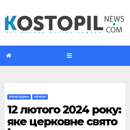
Перейти
до
вмісту
РІВНЕНЩИНА
УКРАЇНА
12 лютого 2024 року:
яке церковне свято