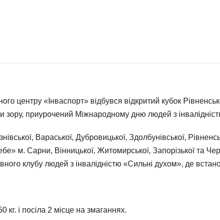
ого центру «Інваспорт» відбувся відкритий кубок Рівненсько
 зору, приурочений Міжнародному дню людей з інвалідніст
нівської, Вараської, Дубровицької, Здолбунівської, Рівненс
» м. Сарни, Вінницької, Житомирської, Запорізької та Черк
вного клубу людей з інвалідністю «Сильні духом», де встан
 кг. і посіла 2 місце на змаганнях.