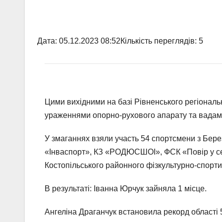
Дата:
05.12.2023 08:52
Кількість переглядів:
5
Цими вихідними на базі Рівненського регіональн
ураженнями опорно-рухового апарату та вадами
У змаганнях взяли участь 54 спортсмени з Берез
«Інваспорт», КЗ «РОДЮСШОІ», ФСК «Повір у себе
Костопільського районного фізкультурно-спорти
В результаті: Іванна Юрчук зайняла 1 місце.
Ангеліна Драганчук встановила рекорд області 50