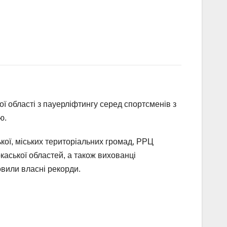
ї області з пауерліфтингу серед спортсменів з
ю.
ької, міських територіальних громад, РРЦ
аської областей, а також вихованці
овили власні рекорди.