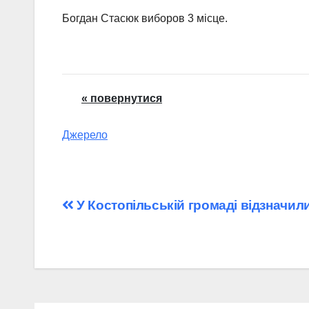
Богдан Стасюк виборов 3 місце.
« повернутися
Джерело
Навігація
У Костопільській громаді відзначил
записів