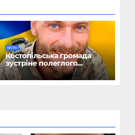
МІСТО
Костопільська громада
зустріне полеглого
головного сержанта Сергія
Василюка