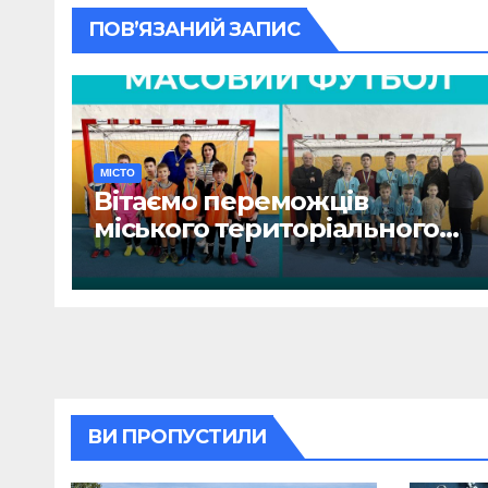
ПОВ’ЯЗАНИЙ ЗАПИС
МІСТО
Вітаємо переможців
міського територіального
етапу змагань «Пліч-о-пліч:
Всеукраїнські шкільні ліги»
ВИ ПРОПУСТИЛИ