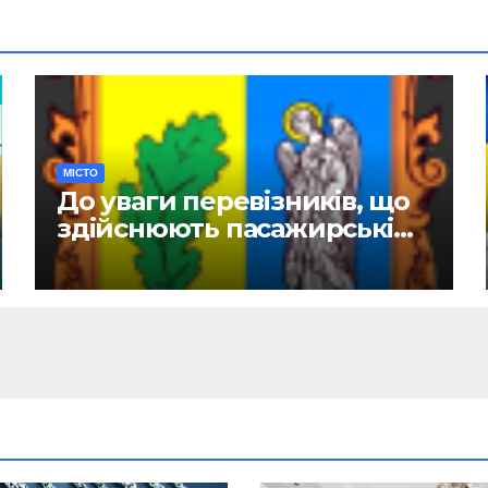
МІСТО
До уваги перевізників, що
здійснюють пасажирські
перевезення