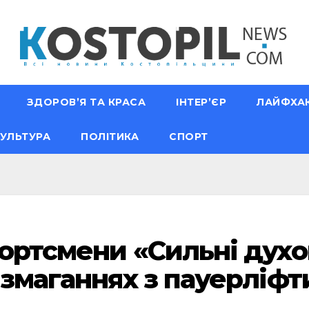
ЗДОРОВ’Я ТА КРАСА
ІНТЕР’ЄР
ЛАЙФХА
УЛЬТУРА
ПОЛІТИКА
СПОРТ
портсмени «Сильні дух
 змаганнях з пауерліфт