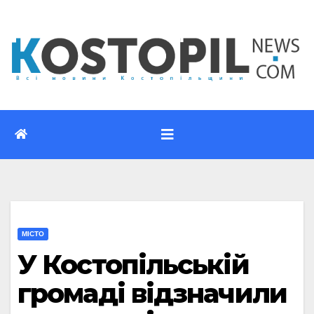
Перейти
до
вмісту
МІСТО
У Костопільській
громаді відзначили