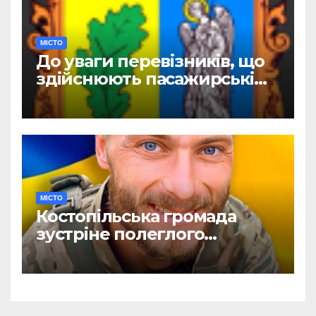
МІСТО
До уваги перевізників, що
здійснюють пасажирські
перевезення
МІСТО
Костопільська громада
зустріне полеглого
головного сержанта Сергія
Василюка