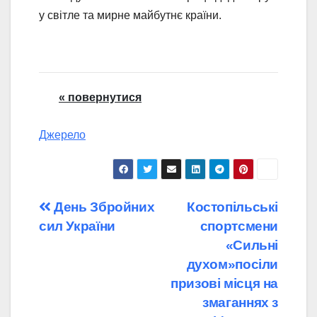
у світле та мирне майбутнє країни.
« повернутися
Джерело
Навігація
День Збройних
Костопільські
сил України
спортсмени
записів
«Сильні
духом»посіли
призові місця на
змаганнях з