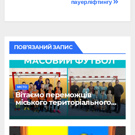
пауерліфтингу
ПОВ’ЯЗАНИЙ ЗАПИС
МІСТО
Вітаємо переможців
міського територіального
етапу змагань «Пліч-о-пліч:
Всеукраїнські шкільні ліги»