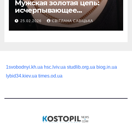
Мужская золотая цепь:
исчерпывающее
руководство по выбору
25.02.2026
СВІТЛАНА САВІЦЬКА
статусного украшения
1svobodnyi.kh.ua
hsc.lviv.ua
studlib.org.ua
biog.in.ua
lybid34.kiev.ua
times.od.ua