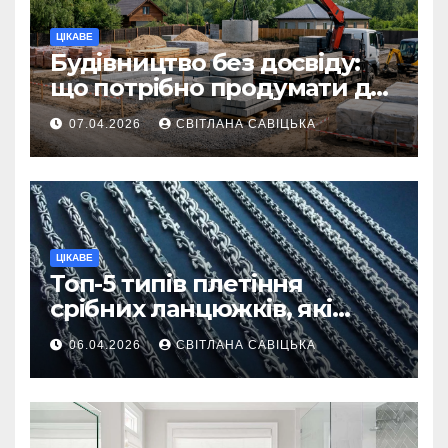
ЦІКАВЕ
Будівництво без досвіду:
що потрібно продумати до
першої доставки на
07.04.2026
СВІТЛАНА САВІЦЬКА
ділянку
ЦІКАВЕ
Топ-5 типів плетіння
срібних ланцюжків, які
вважаються
06.04.2026
СВІТЛАНА САВІЦЬКА
найнадійнішими