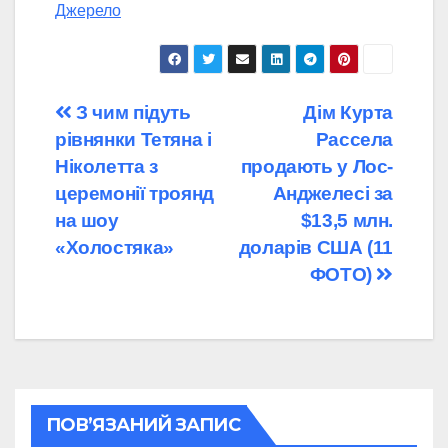
Джерело
Навігація
З чим підуть
Дім Курта
рівнянки Тетяна і
Рассела
записів
Ніколетта з
продають у Лос-
церемонії троянд
Анджелесі за
на шоу
$13,5 млн.
«Холостяка»
доларів США (11
ФОТО)
ПОВ’ЯЗАНИЙ ЗАПИС