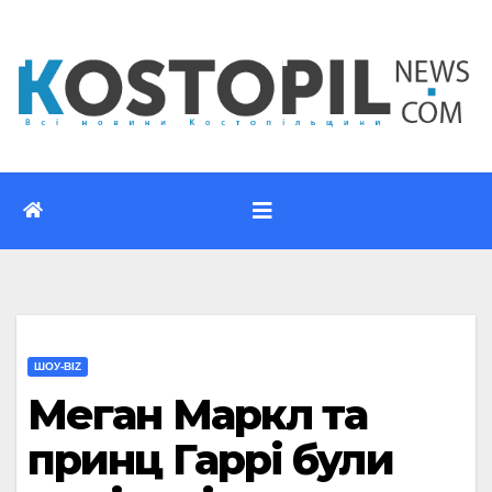
Перейти
до
вмісту
ШОУ-BIZ
Меган Маркл та
принц Гаррі були