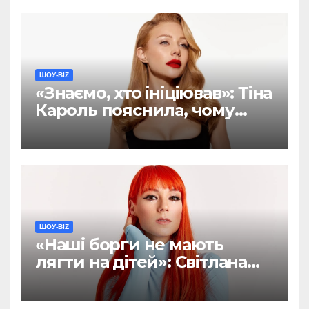
ШОУ-BIZ
«Знаємо, хто ініціював»: Тіна
Кароль пояснила, чому
хейт навколо її пісні був
спланований (ФОТО)
ШОУ-BIZ
«Наші борги не мають
лягти на дітей»: Світлана
Тарабарова хоче написати
заповіт