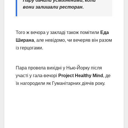
Пару бачили усміхненими, коли
вони залишали ресторан.
Того ж вечора у закладі також помітили
Еда
Ширана
, але невідомо, чи вечеряв він разом
із герцогами.
Пара провела вихідні у Нью-Йорку після
участі у гала-вечорі
Project Healthy Mind
, де
їх нагородили як Гуманітарних діячів року.