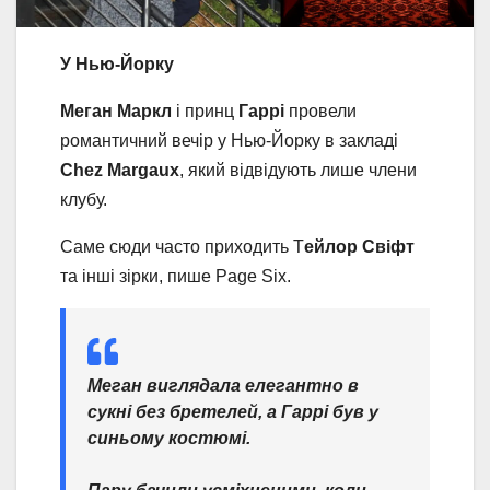
У Нью-Йорку
Меган Маркл
і принц
Гаррі
провели
романтичний вечір у Нью-Йорку в закладі
Chez Margaux
, який відвідують лише члени
клубу.
Саме сюди часто приходить Т
ейлор Свіфт
та інші зірки, пише Page Six.
Меган виглядала елегантно в
сукні без бретелей, а Гаррі був у
синьому костюмі.