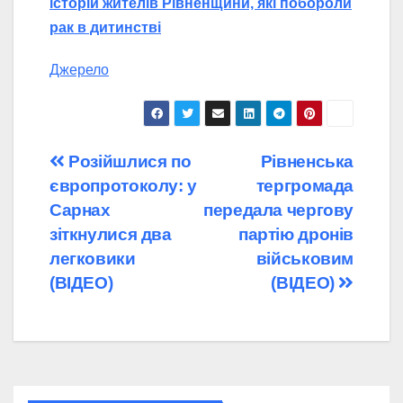
історій жителів Рівненщини, які побороли
рак в дитинстві
Джерело
Навігація
Розійшлися по
Рівненська
європротоколу: у
тергромада
записів
Сарнах
передала чергову
зіткнулися два
партію дронів
легковики
військовим
(ВІДЕО)
(ВІДЕО)