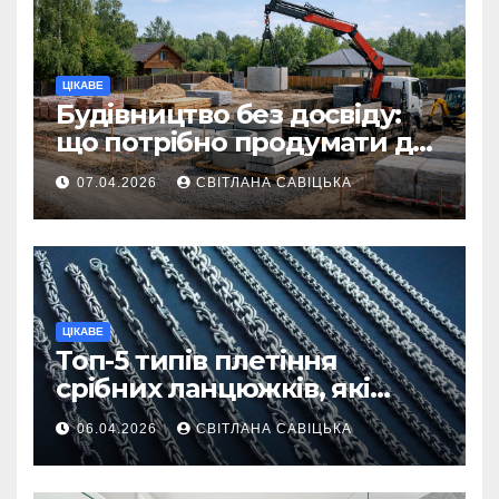
ЦІКАВЕ
Будівництво без досвіду:
що потрібно продумати до
першої доставки на
07.04.2026
СВІТЛАНА САВІЦЬКА
ділянку
ЦІКАВЕ
Топ-5 типів плетіння
срібних ланцюжків, які
вважаються
06.04.2026
СВІТЛАНА САВІЦЬКА
найнадійнішими