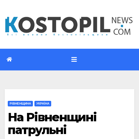
Перейти
до
вмісту
РІВНЕНЩИНА
УКРАЇНА
На Рівненщині
патрульні