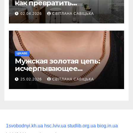
как превратить
ежедневную гигиену в
02.04.2026
СВІТЛАНА САВІЦЬКА
восстанавливающий
ритуал
ЦІКАВЕ
Мужская золотая цепь:
исчерпывающее
руководство по выбору
25.02.2026
СВІТЛАНА САВІЦЬКА
статусного украшения
1svobodnyi.kh.ua
hsc.lviv.ua
studlib.org.ua
biog.in.ua