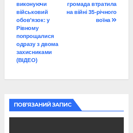
виконуючи
громада втратила
записів
військовий
на війні 35-річного
обов’язок: у
воїна
Рівному
попрощалися
одразу з двома
захисниками
(ВІДЕО)
ПОВ’ЯЗАНИЙ ЗАПИС