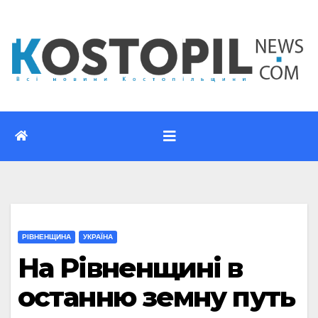
Перейти
до
вмісту
РІВНЕНЩИНА
УКРАЇНА
На Рівненщині в
останню земну путь