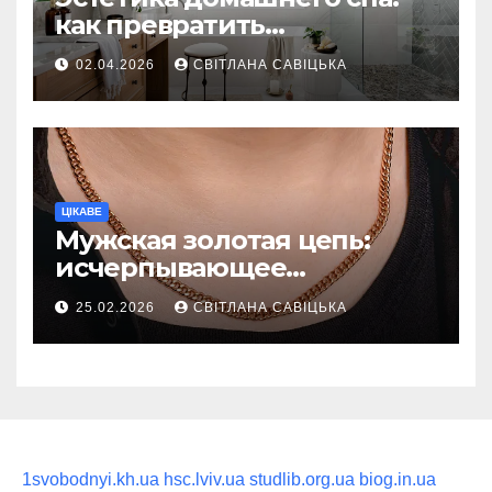
как превратить
ежедневную гигиену в
02.04.2026
СВІТЛАНА САВІЦЬКА
восстанавливающий
ритуал
ЦІКАВЕ
Мужская золотая цепь:
исчерпывающее
руководство по выбору
25.02.2026
СВІТЛАНА САВІЦЬКА
статусного украшения
1svobodnyi.kh.ua
hsc.lviv.ua
studlib.org.ua
biog.in.ua