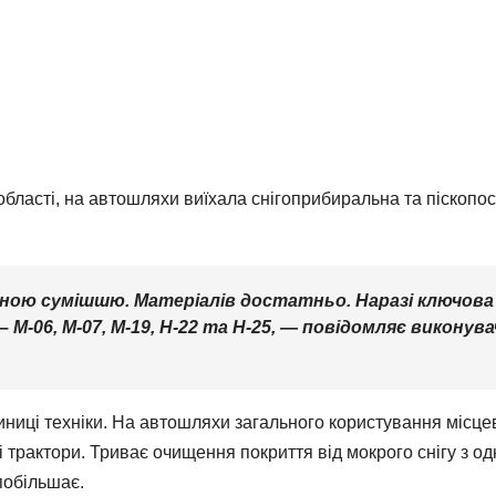
 області, на автошляхи виїхала снігоприбиральна та піскопо
ою сумішшю. Матеріалів достатньо. Наразі ключова 
-06, М-07, М-19, Н-22 та Н-25,
— повідомляє виконувач
ниці техніки. На автошляхи загального користування місцев
ні трактори. Триває очищення покриття від мокрого снігу з
побільшає.