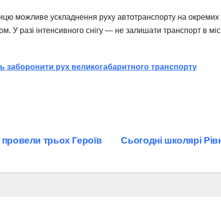
цю можливе ускладнення руху автотранспорту на окремих ді
 У разі інтенсивного снігу — не залишати транспорт в міс
ть заборонити рух великогабаритного транспорту
 провели трьох Героїв
Сьогодні школярі Рів