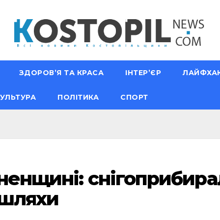
ЗДОРОВ’Я ТА КРАСА
ІНТЕР’ЄР
ЛАЙФХА
УЛЬТУРА
ПОЛІТИКА
СПОРТ
вненщині: снігоприбира
ошляхи