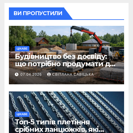
ВИ ПРОПУСТИЛИ
ЦІКАВЕ
Будівництво без досвіду:
що потрібно продумати до
першої доставки на
07.04.2026
СВІТЛАНА САВІЦЬКА
ділянку
ЦІКАВЕ
Топ-5 типів плетіння
срібних ланцюжків, які