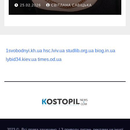
руководство по выбору
25.02.2026
СВІТЛАНА САВІЦЬКА
статусного украшения
1svobodnyi.kh.ua
hsc.lviv.ua
studlib.org.ua
biog.in.ua
lybid34.kiev.ua
times.od.ua
2023 ©. Всі права захищено.
|
З приводу питань реклами чи іншої