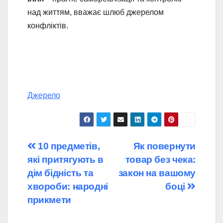
над життям, вважає шлюб джерелом
конфліктів.
Джерело
Навігація
10 предметів,
Як повернути
які притягують в
товар без чека:
записів
дім бідність та
закон на вашому
хвороби: народні
боці
прикмети