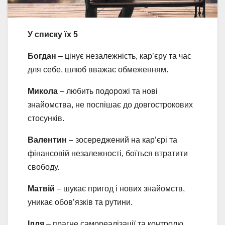
У списку їх 5
Богдан
– цінує незалежність, кар’єру та час
для себе, шлюб вважає обмеженням.
Микола
– любить подорожі та нові
знайомства, не поспішає до довгострокових
стосунків.
Валентин
– зосереджений на кар’єрі та
фінансовій незалежності, боїться втратити
свободу.
Матвій
– шукає пригод і нових знайомств,
уникає обов’язків та рутини.
Ілля
– прагне самореалізації та контролю