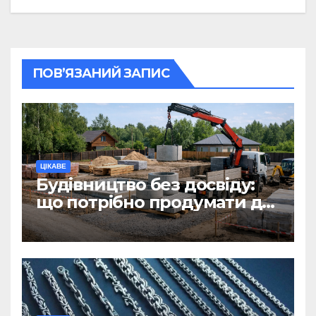
ПОВ’ЯЗАНИЙ ЗАПИС
ЦІКАВЕ
Будівництво без досвіду:
що потрібно продумати до
першої доставки на
ділянку