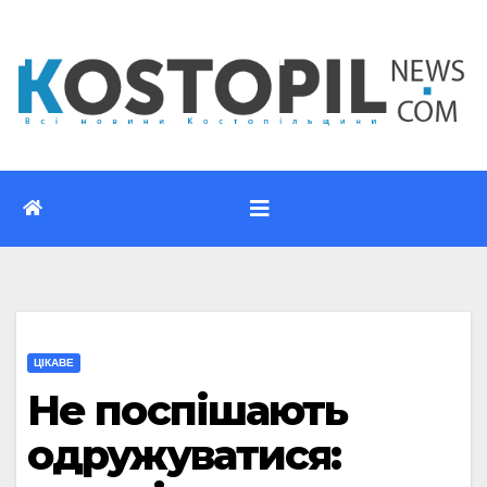
Перейти
до
вмісту
ЦІКАВЕ
Не поспішають
одружуватися: