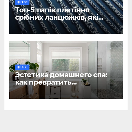
ЦІКАВЕ
Топ-5 типів плетіння
срібних ланцюжків, які
вважаються
найнадійнішими
ЦІКАВЕ
Эстетика домашнего спа:
как превратить
ежедневную гигиену в
восстанавливающий
ритуал