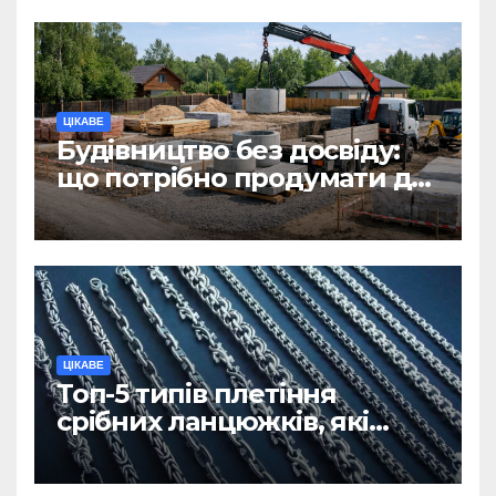
ЦІКАВЕ
Будівництво без досвіду:
що потрібно продумати до
першої доставки на
ділянку
ЦІКАВЕ
Топ-5 типів плетіння
срібних ланцюжків, які
вважаються
найнадійнішими