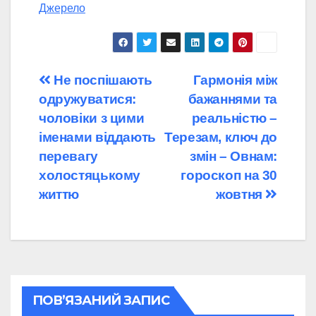
Джерело
Навігація
Не поспішають
Гармонія між
одружуватися:
бажаннями та
записів
чоловіки з цими
реальністю –
іменами віддають
Терезам, ключ до
перевагу
змін – Овнам:
холостяцькому
гороскоп на 30
життю
жовтня
ПОВ’ЯЗАНИЙ ЗАПИС