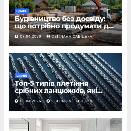
ЦІКАВЕ
Будівництво без досвіду:
що потрібно продумати до
першої доставки на
07.04.2026
СВІТЛАНА САВІЦЬКА
ділянку
ЦІКАВЕ
Топ-5 типів плетіння
срібних ланцюжків, які
вважаються
06.04.2026
СВІТЛАНА САВІЦЬКА
найнадійнішими