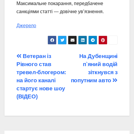
Максимальне покарання, передбачене
санкціями статті — довічне ув’язнення.
Джерело
Навігація
Ветеран із
На Дубенщині
Рівного став
п`яний водій
записів
тревел-блогером:
зіткнувся з
на його каналі
попутним авто
стартує нове шоу
(ВІДЕО)