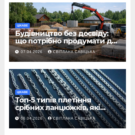
ЦІКАВЕ
Будівництво без досвіду:
що потрібно продумати до
першої доставки на
07.04.2026
СВІТЛАНА САВІЦЬКА
ділянку
ЦІКАВЕ
Топ-5 типів плетіння
срібних ланцюжків, які
вважаються
06.04.2026
СВІТЛАНА САВІЦЬКА
найнадійнішими