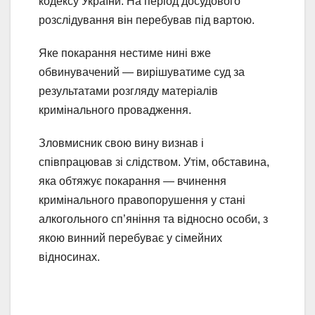
кодексу України. На період досудового
розслідування він перебував під вартою.
Яке покарання нестиме нині вже
обвинувачений — вирішуватиме суд за
результатами розгляду матеріалів
кримінального провадження.
Зловмисник свою вину визнав і
співпрацював зі слідством. Утім, обставина,
яка обтяжує покарання — вчинення
кримінального правопорушення у стані
алкогольного сп’яніння та відносно особи, з
якою винний перебуває у сімейних
відносинах.