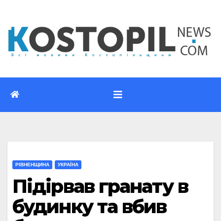
Перейти
до
вмісту
РІВНЕНЩИНА
УКРАЇНА
Підірвав гранату в
будинку та вбив