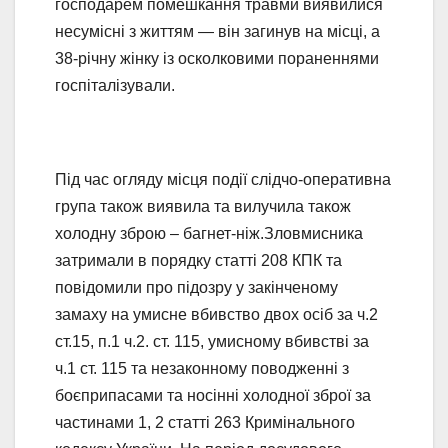
господарем помешкання травми виявилися
несумісні з життям — він загинув на місці, а
38-річну жінку із осколковими пораненнями
госпіталізували.
Під час огляду місця події слідчо-оперативна
група також виявила та вилучила також
холодну зброю – багнет-ніж.Зловмисника
затримали в порядку статті 208 КПК та
повідомили про підозру у закінченому
замаху на умисне вбивство двох осіб за ч.2
ст.15, п.1 ч.2. ст. 115, умисному вбивстві за
ч.1 ст. 115 та незаконному поводженні з
боєприпасами та носінні холодної зброї за
частинами 1, 2 статті 263 Кримінального