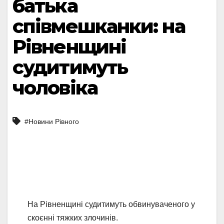
батька
співмешканки: на
Рівненщині
судитимуть
чоловіка
#Новини Рівного
На Рівненщині судитимуть обвинуваченого у
скоєнні тяжких злочинів.