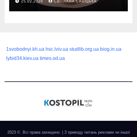
25.02.2026
СВІТЛАНА САВІЦЬКА
статусного украшения
1svobodnyi.kh.ua
hsc.lviv.ua
studlib.org.ua
biog.in.ua
lybid34.kiev.ua
times.od.ua
2023 ©. Всі права захищено.
|
З приводу питань реклами чи іншої