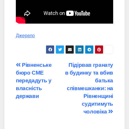
Джерело
Навігація
Рівненське
Підірвав гранату
бюро СМЕ
в будинку та вбив
записів
передадуть у
батька
власність
співмешканки: на
держави
Рівненщині
судитимуть
чоловіка