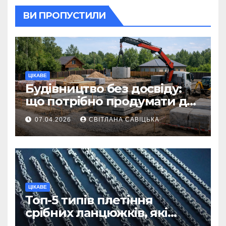
ВИ ПРОПУСТИЛИ
ЦІКАВЕ
Будівництво без досвіду:
що потрібно продумати до
першої доставки на
07.04.2026
СВІТЛАНА САВІЦЬКА
ділянку
ЦІКАВЕ
Топ-5 типів плетіння
срібних ланцюжків, які
вважаються