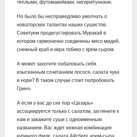
теплыми, футомаки/маки, нигири/гункани.
Но было бы несправедливо умолчать о
новаторских талантах наших сушистов.
Советуем продегустировать Муракай в
котором гармонично соединены мясо мидий,
снежный краб и икра тобико с крем-сыром.
А может захотите побаловать себя
изысканным сочетанием лосося, салата чука
и нори? В таком случае стоит попробовать
Гринч.
А если у вас до сих пор «Цезарь»
ассоциируется только с салатом, загляните к
нам и закажите суши с одноименным
названием. Вас ждет нежная комбинация
куриного филе, салата Айсберг, крем-сыра,