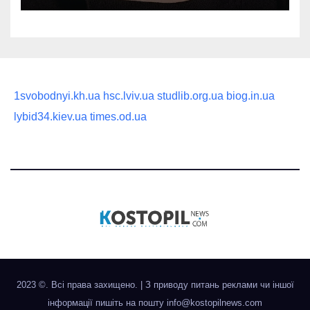
1svobodnyi.kh.ua
hsc.lviv.ua
studlib.org.ua
biog.in.ua
lybid34.kiev.ua
times.od.ua
2023 ©. Всі права захищено.
|
З приводу питань реклами чи іншої
інформації пишіть на пошту
info@kostopilnews.com