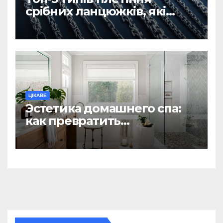
срібних ланцюжків, які
вважаються
найнадійнішими
ЦІКАВЕ
Эстетика домашнего спа:
как превратить
ежедневную гигиену в
восстанавливающий
ритуал