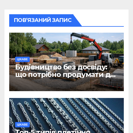
ПОВ’ЯЗАНИЙ ЗАПИС
ЦІКАВЕ
Будівництво без досвіду:
що потрібно продумати до
першої доставки на
ділянку
ЦІКАВЕ
Топ-5 типів плетіння