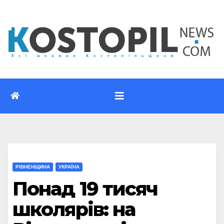
Перейти
до
вмісту
РІВНЕНЩИНА
УКРАЇНА
Понад 19 тисяч
школярів: на