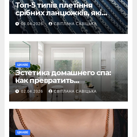
Топ-5 типів плетіння
срібних ланцюжків, які
вважаються
06.04.2026
СВІТЛАНА САВІЦЬКА
найнадійнішими
ЦІКАВЕ
Эстетика домашнего спа:
как превратить
ежедневную гигиену в
02.04.2026
СВІТЛАНА САВІЦЬКА
восстанавливающий
ритуал
ЦІКАВЕ