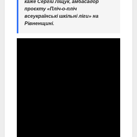
каже Сергій Ліщук, амбасадор
проєкту «Пліч-о-пліч
всеукраїнські шкільні ліги» на
Рівненщині.