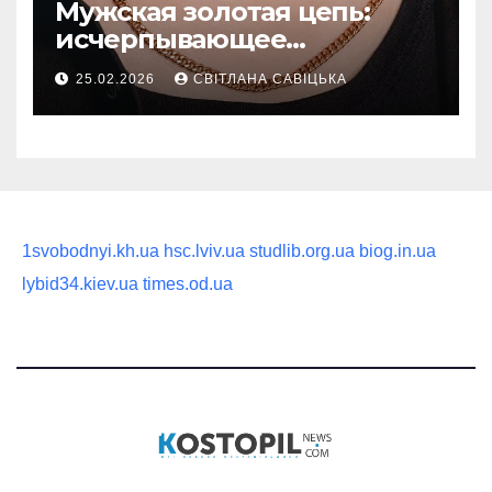
Мужская золотая цепь:
исчерпывающее
руководство по выбору
25.02.2026
СВІТЛАНА САВІЦЬКА
статусного украшения
1svobodnyi.kh.ua
hsc.lviv.ua
studlib.org.ua
biog.in.ua
lybid34.kiev.ua
times.od.ua