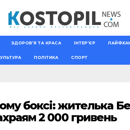
ЗДОРОВ’Я ТА КРАСА
ІНТЕР’ЄР
ЛАЙФХА
УЛЬТУРА
ПОЛІТИКА
СПОРТ
ному боксі: жителька 
храям 2 000 гривень