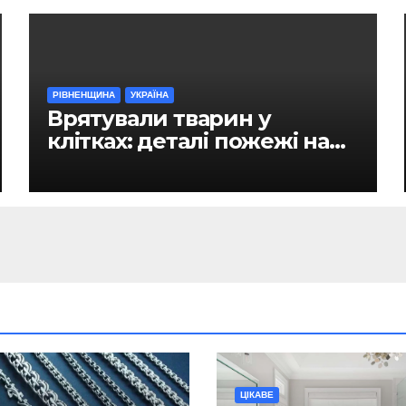
РІВНЕНЩИНА
УКРАЇНА
Врятували тварин у
клітках: деталі пожежі на
ринку в Рівному
ЦІКАВЕ