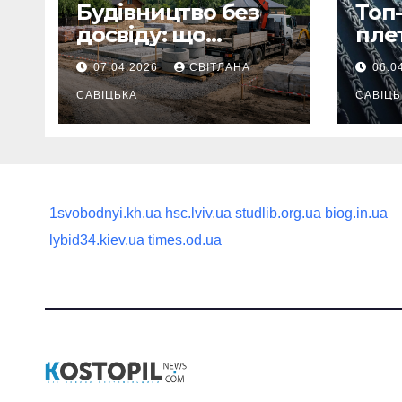
Будівництво без
Топ-
досвіду: що
пле
потрібно
ланц
07.04.2026
СВІТЛАНА
06.0
продумати до
вва
першої доставки
САВІЦЬКА
най
САВІЦЬ
на ділянку
1svobodnyi.kh.ua
hsc.lviv.ua
studlib.org.ua
biog.in.ua
lybid34.kiev.ua
times.od.ua