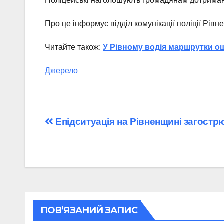
Поліцейські наголошують громадянам дотриманні 
Про це інформує відділ комунікації поліції Рівне
Читайте також:
У Рівному водія маршрутки о
Джерело
Навігація
Епідситуація на Рівненщині загостр
записів
ПОВ’ЯЗАНИЙ ЗАПИС