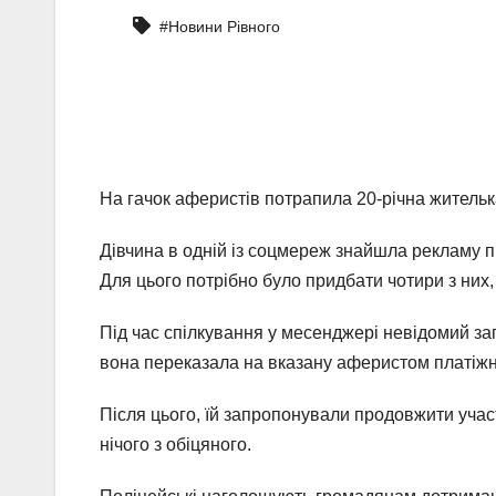
#Новини Рівного
На гачок аферистів потрапила 20-річна житель
Дівчина в одній із соцмереж знайшла рекламу 
Для цього потрібно було придбати чотири з них,
Під час спілкування у месенджері невідомий зап
вона переказала на вказану аферистом платіжн
Після цього, їй запропонували продовжити участ
нічого з обіцяного.