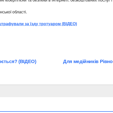
кібергігієни та безпеки в інтернеті: безкоштовних послуг і 
нської області.
штрафували за їзду тротуаром (ВІДЕО)
юється? (ВІДЕО)
Для медійників Рівно