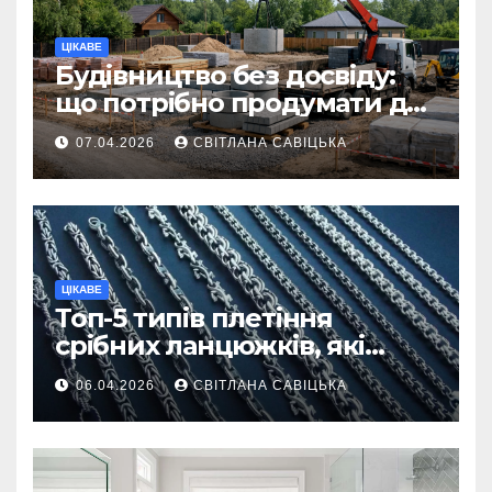
ЦІКАВЕ
Будівництво без досвіду:
що потрібно продумати до
першої доставки на
07.04.2026
СВІТЛАНА САВІЦЬКА
ділянку
ЦІКАВЕ
Топ-5 типів плетіння
срібних ланцюжків, які
вважаються
06.04.2026
СВІТЛАНА САВІЦЬКА
найнадійнішими