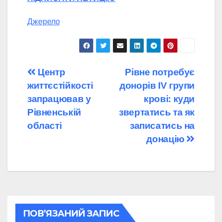
Джерело
Навігація
Центр
Рівне потребує
життєстійкості
донорів IV групи
записів
запрацював у
крові: куди
Рівненській
звертатись та як
області
записатись на
донацію
ПОВ’ЯЗАНИЙ ЗАПИС