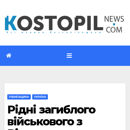
Перейти
до
вмісту
РІВНЕНЩИНА
УКРАЇНА
Рідні загиблого
військового з