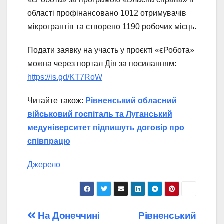
області профінансовано 1012 отримувачів
мікрогрантів та створено 1190 робочих місць.
Подати заявку на участь у проєкті «єРобота»
можна через портал Дія за посиланням:
https://is.gd/KT7RoW
Читайте також:
Рівненський обласний
військовий госпіталь та Луганський
медуніверситет підпишуть договір про
співпрацю
Джерело
Навігація
На Донеччині
Рівненський