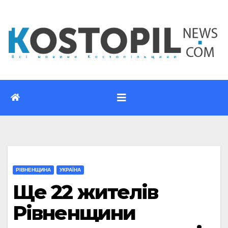
Перейти
до
вмісту
РІВНЕНЩИНА
УКРАЇНА
Ще 22 жителів
Рівненщини