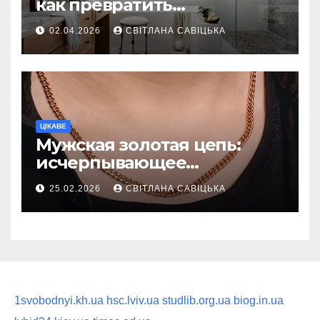
как превратить
ежедневную гигиену в
02.04.2026
СВІТЛАНА САВІЦЬКА
восстанавливающий
ритуал
ЦІКАВЕ
Мужская золотая цепь:
исчерпывающее
руководство по выбору
25.02.2026
СВІТЛАНА САВІЦЬКА
статусного украшения
1svobodnyi.kh.ua
hsc.lviv.ua
studlib.org.ua
biog.in.ua