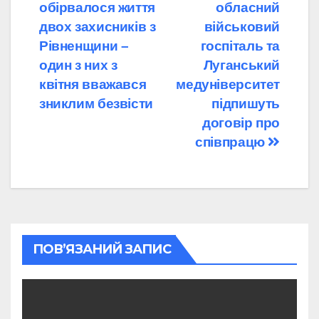
обірвалося життя
обласний
записів
двох захисників з
військовий
Рівненщини –
госпіталь та
один з них з
Луганський
квітня вважався
медуніверситет
зниклим безвісти
підпишуть
договір про
співпрацю
ПОВ’ЯЗАНИЙ ЗАПИС