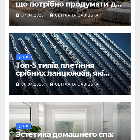
що потрібно продумати до
першої доставки на
07.04.2026
СВІТЛАНА САВІЦЬКА
ділянку
ЦІКАВЕ
Топ-5 типів плетіння
срібних ланцюжків, які
вважаються
06.04.2026
СВІТЛАНА САВІЦЬКА
найнадійнішими
ЦІКАВЕ
Эстетика домашнего спа: