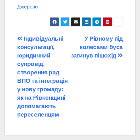
Джерело
Навігація
Індивідуальні
У Рівному під
консультації,
колесами буса
записів
юридичний
загинув пішохід
супровід,
створення рад
ВПО та інтеграція
у нову громаду:
як на Рівненщині
допомагають
переселенцям