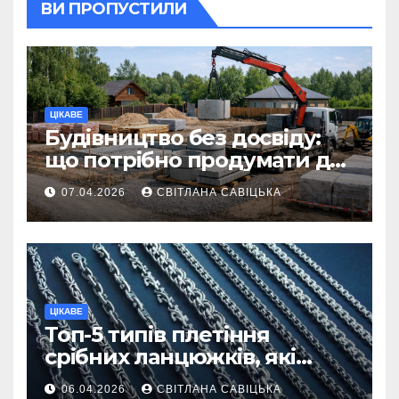
ВИ ПРОПУСТИЛИ
ЦІКАВЕ
Будівництво без досвіду:
що потрібно продумати до
першої доставки на
07.04.2026
СВІТЛАНА САВІЦЬКА
ділянку
ЦІКАВЕ
Топ-5 типів плетіння
срібних ланцюжків, які
вважаються
06.04.2026
СВІТЛАНА САВІЦЬКА