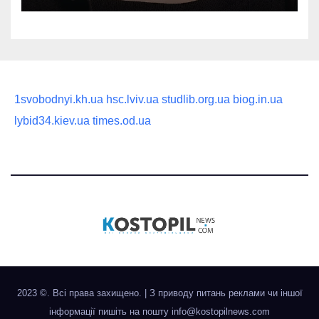
1svobodnyi.kh.ua
hsc.lviv.ua
studlib.org.ua
biog.in.ua
lybid34.kiev.ua
times.od.ua
2023 ©. Всі права захищено.
|
З приводу питань реклами чи іншої
інформації пишіть на пошту
info@kostopilnews.com