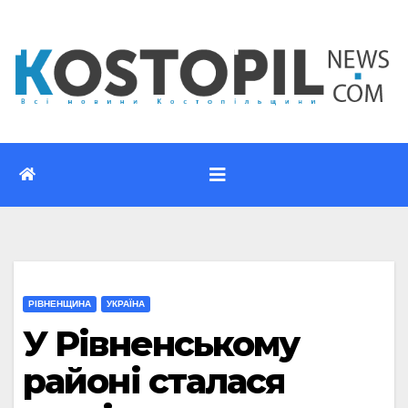
Перейти
до
вмісту
РІВНЕНЩИНА
УКРАЇНА
У Рівненському
районі сталася