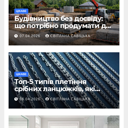
ЦІКАВЕ
Будівництво без досвіду:
що потрібно продумати до
першої доставки на
07.04.2026
СВІТЛАНА САВІЦЬКА
ділянку
ЦІКАВЕ
Топ-5 типів плетіння
срібних ланцюжків, які
вважаються
06.04.2026
СВІТЛАНА САВІЦЬКА
найнадійнішими