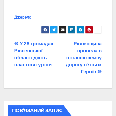
Джерело
Навігація
У 28 громадах
Рівненщина
Рівненської
провела в
записів
області діють
останню земну
пластові гуртки
дорогу п`ятьох
Героїв
ПОВ’ЯЗАНИЙ ЗАПИС