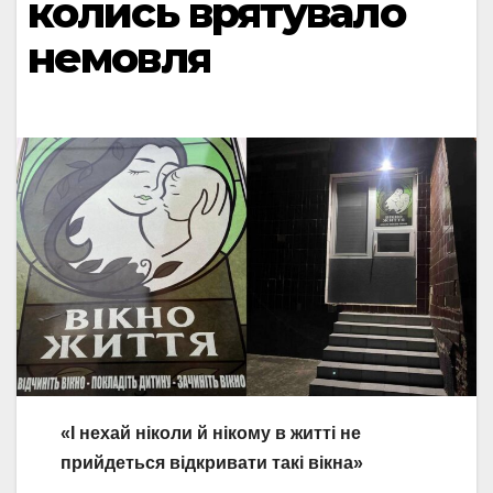
колись врятувало
немовля
«І нехай ніколи й нікому в житті не
прийдеться відкривати такі вікна»