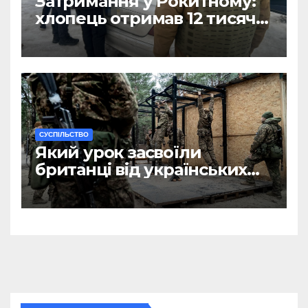
Затримання у Рокитному:
хлопець отримав 12 тисяч
Євро за допомогу
чоловікам
CУСПІЛЬСТВО
Який урок засвоїли
британці від українських
військових?