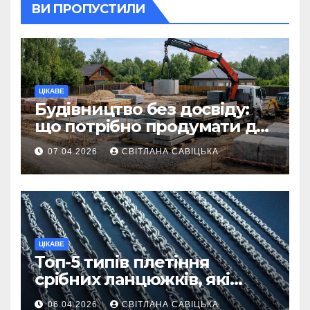
ВИ ПРОПУСТИЛИ
ЦІКАВЕ
Будівництво без досвіду:
що потрібно продумати до
першої доставки на
07.04.2026
СВІТЛАНА САВІЦЬКА
ділянку
ЦІКАВЕ
Топ-5 типів плетіння
срібних ланцюжків, які
вважаються
06.04.2026
СВІТЛАНА САВІЦЬКА