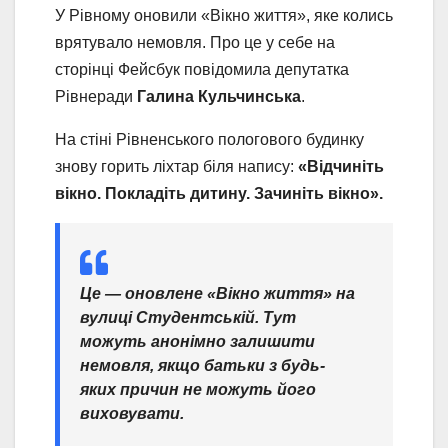
У Рівному оновили «Вікно життя», яке колись
врятувало немовля. Про це у себе на
сторінці Фейсбук повідомила депутатка
Рівнеради
Галина Кульчинська
.
На стіні Рівненського пологового будинку
знову горить ліхтар біля напису:
«Відчиніть
вікно. Покладіть дитину. Зачиніть вікно».
Це — оновлене
«Вікно життя»
на
вулиці Студентській. Тут
можуть анонімно залишити
немовля, якщо батьки з будь-
яких причин не можуть його
виховувати.