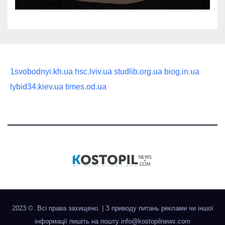
1svobodnyi.kh.ua
hsc.lviv.ua
studlib.org.ua
biog.in.ua
lybid34.kiev.ua
times.od.ua
2023 ©. Всі права захищено.
|
З приводу питань реклами чи іншої
інформації пишіть на пошту
info@kostopilnews.com