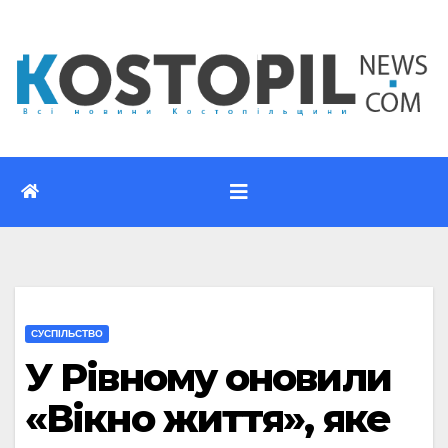
Перейти
до
вмісту
CУСПІЛЬСТВО
У Рівному оновили
«Вікно життя», яке