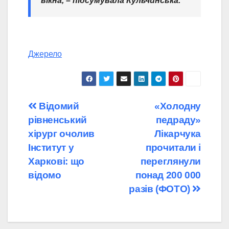
вікна, – підсумувала Кульчинська.
Джерело
Навігація
Відомий
«Холодну
рівненський
педраду»
записів
хірург очолив
Лікарчука
Інститут у
прочитали і
Харкові: що
переглянули
відомо
понад 200 000
разів (ФОТО)