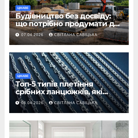
ЦІКАВЕ
Будівництво без досвіду:
що потрібно продумати до
першої доставки на
07.04.2026
СВІТЛАНА САВІЦЬКА
ділянку
ЦІКАВЕ
Топ-5 типів плетіння
срібних ланцюжків, які
вважаються
06.04.2026
СВІТЛАНА САВІЦЬКА
найнадійнішими