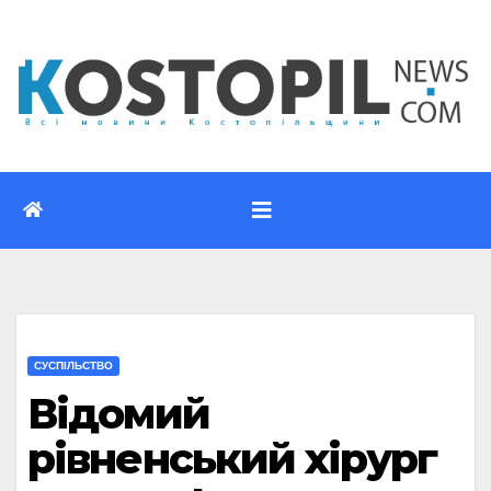
Перейти
до
вмісту
CУСПІЛЬСТВО
Відомий
рівненський хірург