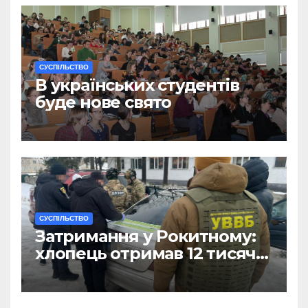
CУСПІЛЬСТВО
В українських студентів
буде нове свято
CУСПІЛЬСТВО
Затримання у Рокитному:
хлопець отримав 12 тисяч
Євро за допомогу
чоловікам