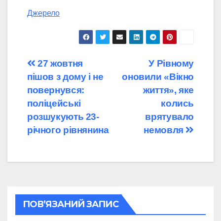
Джерело
Навігація
27 жовтня
У Рівному
пішов з дому і не
оновили «Вікно
записів
повернувся:
життя», яке
поліцейські
колись
розшукують 23-
врятувало
річного рівнянина
немовля
ПОВ’ЯЗАНИЙ ЗАПИС