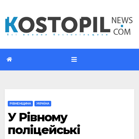
Перейти
до
вмісту
РІВНЕНЩИНА
УКРАЇНА
У Рівному
поліцейські