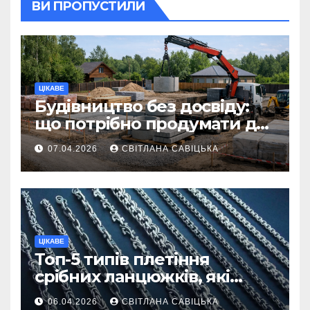
ВИ ПРОПУСТИЛИ
ЦІКАВЕ
Будівництво без досвіду:
що потрібно продумати до
першої доставки на
07.04.2026
СВІТЛАНА САВІЦЬКА
ділянку
ЦІКАВЕ
Топ-5 типів плетіння
срібних ланцюжків, які
вважаються
06.04.2026
СВІТЛАНА САВІЦЬКА