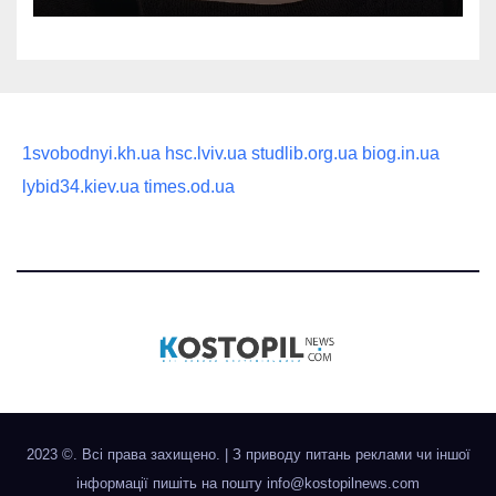
1svobodnyi.kh.ua
hsc.lviv.ua
studlib.org.ua
biog.in.ua
lybid34.kiev.ua
times.od.ua
2023 ©. Всі права захищено.
|
З приводу питань реклами чи іншої
інформації пишіть на пошту
info@kostopilnews.com