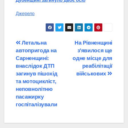
Дубенщині загинуло двоє осіб
Джерело
Навігація
Летальна
На Рівненщині
автопригода на
з’явилося ще
записів
Сарненщині:
одне місце для
внаслідок ДТП
реабілітації
загинув пішохід
військових
та мотоцикліст,
неповнолітню
пасажирку
госпіталізували