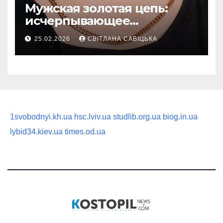
Мужская золотая цепь:
исчерпывающее
руководство по выбору
25.02.2026
СВІТЛАНА САВІЦЬКА
статусного украшения
1svobodnyi.kh.ua
hsc.lviv.ua
studlib.org.ua
biog.in.ua
lybid34.kiev.ua
times.od.ua