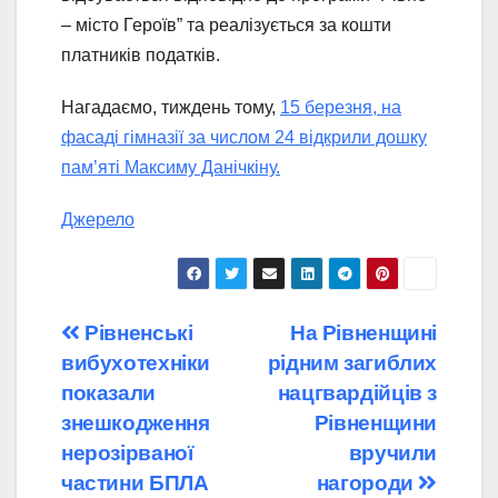
– місто Героїв” та реалізується за кошти
платників податків.
Нагадаємо, тиждень тому,
15 березня, на
фасаді гімназії за числом 24 відкрили дошку
пам’яті Максиму Данічкіну.
Джерело
Навігація
Рівненські
На Рівненщині
вибухотехніки
рідним загиблих
записів
показали
нацгвардійців з
знешкодження
Рівненщини
нерозірваної
вручили
частини БПЛА
нагороди