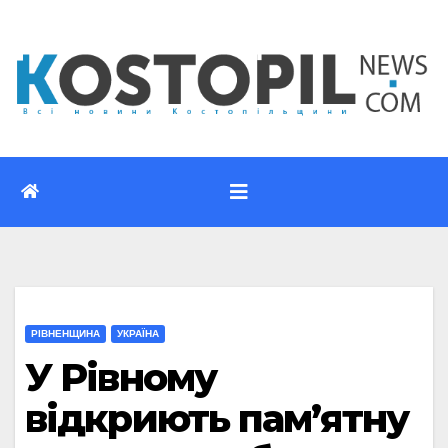
Перейти
до
вмісту
РІВНЕНЩИНА
УКРАЇНА
У Рівному
відкриють пам’ятну