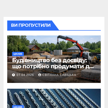
ВИ ПРОПУСТИЛИ
ЦІКАВЕ
Будівництво без досвіду:
що потрібно продумати до
першої доставки на
07.04.2026
СВІТЛАНА САВІЦЬКА
ділянку
ЦІКАВЕ