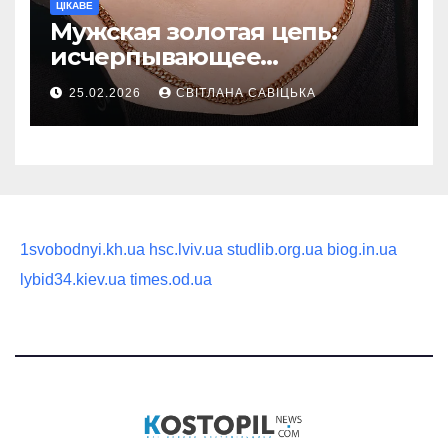
ЦІКАВЕ
Мужская золотая цепь:
исчерпывающее
руководство по выбору
25.02.2026
СВІТЛАНА САВІЦЬКА
статусного украшения
1svobodnyi.kh.ua
hsc.lviv.ua
studlib.org.ua
biog.in.ua
lybid34.kiev.ua
times.od.ua