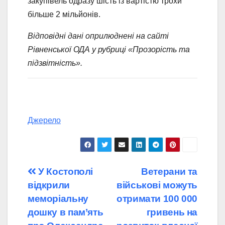
закупівель одразу шість із вартістю трохи
більше 2 мільйонів.
Відповідні дані оприлюднені на сайті
Рівненської ОДА у рубриці «Прозорість та
підзвітність».
Джерело
Навігація
У Костополі
Ветерани та
відкрили
військові можуть
записів
меморіальну
отримати 100 000
дошку в пам’ять
гривень на