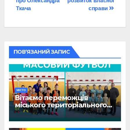
про Олександра
розвиток власної
Ткача
справи
ПОВ’ЯЗАНИЙ ЗАПИС
МІСТО
Вітаємо переможців
міського територіального
етапу змагань «Пліч-о-пліч:
Всеукраїнські шкільні ліги»