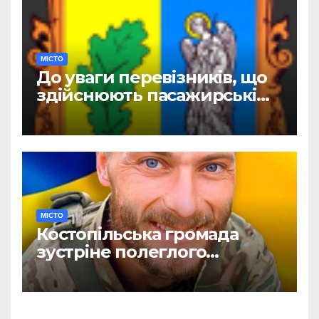
МІСТО
До уваги перевізників, що
здійснюють пасажирські
перевезення
МІСТО
Костопільська громада
зустріне полеглого
головного сержанта Сергія
Василюка