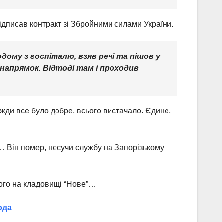
підписав контракт зі Збройними силами України.
ому з госпіталю, взяв речі та пішов у
й напрямок. Відтоді там і проходив
жди все було добре, всього вистачало. Єдине,
 Він помер, несучи службу на Запорізькому
його на кладовищі “Нове”…
ода