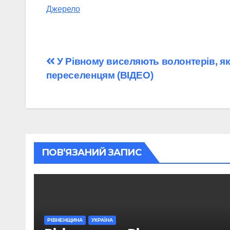
Джерело
Навігація
У Рівному виселяють волонтерів, я
переселенцям (ВІДЕО)
записів
ПОВ’ЯЗАНИЙ ЗАПИС
РІВНЕНЩИНА
УКРАЇНА