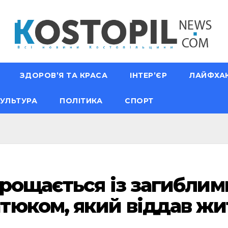
ЗДОРОВ’Я ТА КРАСА
ІНТЕР’ЄР
ЛАЙФХА
УЛЬТУРА
ПОЛІТИКА
СПОРТ
прощається із загиблим
юком, який віддав жи