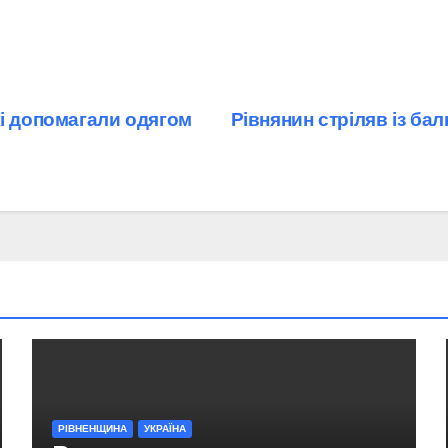
кі допомагали одягом
Рівнянин стріляв із ба
РІВНЕНЩИНА
УКРАЇНА