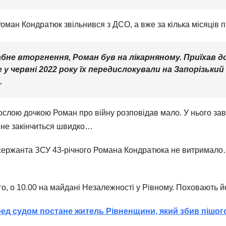
оман Кондратюк звільнився з ДСО, а вже за кілька місяців 
е вторгнення, Роман був на лікарняному. Приїхав дод
е у червні 2022 року їх передислокували на Запорізьки
.
слою дочкою Роман про війну розповідав мало. У нього зав
а не закінчиться швидко…
сержанта ЗСУ 43-річного Романа Кондратюка не витримало…
го, о 10.00 на майдані Незалежності у Рівному. Поховають 
ед судом постане житель Рівненщини, який збив пішог