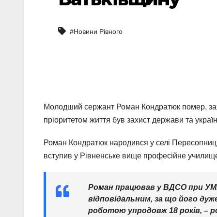
#Новини Рівного
Молодший сержант Роман Кондратюк помер, захи
пріоритетом життя був захист держави та україн
Роман Кондратюк народився у селі Пересопниця.
вступив у Рівненське вище професійне училищ
Роман працював у ВДСО при УМВ
відповідальним, за що його дуже
роботою упродовж 18 років,
– р