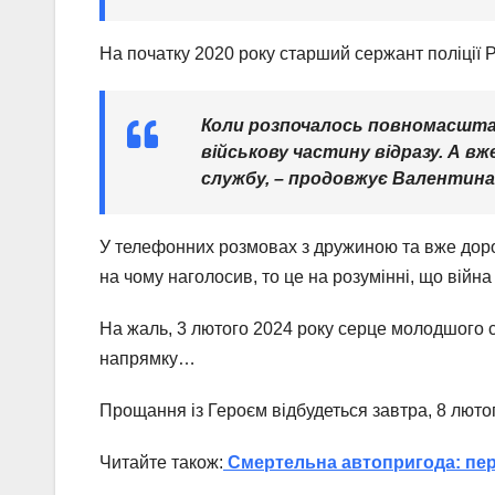
На початку 2020 року старший сержант поліції Р
Коли розпочалось повномасштабн
військову частину відразу. А вж
службу,
– продовжує Валентина
У телефонних розмовах з дружиною та вже доро
на чому наголосив, то це на розумінні, що війн
На жаль, 3 лютого 2024 року серце молодшого 
напрямку…
Прощання із Героєм відбудеться завтра, 8 люто
Читайте також:
Смертельна автопригода: пер