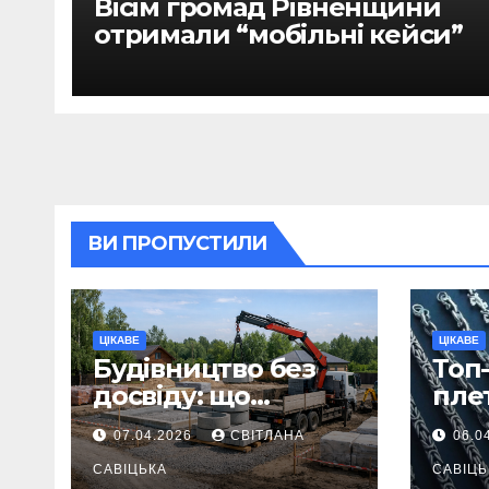
Вісім громад Рівненщини
отримали “мобільні кейси”
ВИ ПРОПУСТИЛИ
ЦІКАВЕ
ЦІКАВЕ
Будівництво без
Топ-
досвіду: що
пле
потрібно
ланц
07.04.2026
СВІТЛАНА
06.0
продумати до
вва
першої доставки
САВІЦЬКА
най
САВІЦЬ