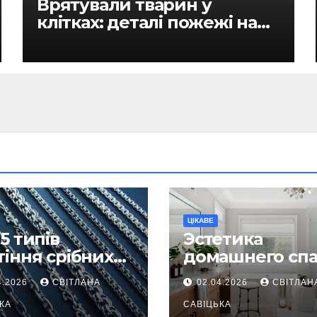
Врятували тварин у
клітках: деталі пожежі на
ринку в Рівному
ЦІКАВЕ
5 типів
Эстетика
тіння срібних
домашнего спа
южків, які
как превратит
4.2026
СВІТЛАНА
02.04.2026
СВІТЛАН
жаються
ежедневную
надійнішими
КА
гигиену в
САВІЦЬКА