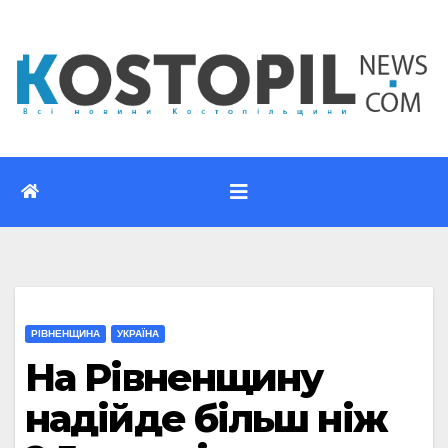
Перейти
до
вмісту
РІВНЕНЩИНА
УКРАЇНА
На Рівненщину
надійде більш ніж