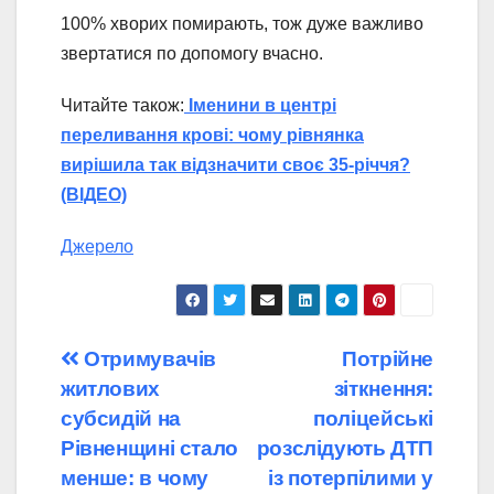
100% хворих помирають, тож дуже важливо
звертатися по допомогу вчасно.
Читайте також:
Іменини в центрі
переливання крові: чому рівнянка
вирішила так відзначити своє 35-річчя?
(ВІДЕО)
Джерело
Навігація
Отримувачів
Потрійне
житлових
зіткнення:
записів
субсидій на
поліцейські
Рівненщині стало
розслідують ДТП
менше: в чому
із потерпілими у