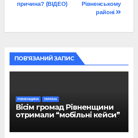
причина? (ВІДЕО)
Рівненському
районі
ПОВ’ЯЗАНИЙ ЗАПИС
РІВНЕНЩИНА
УКРАЇНА
Вісім громад Рівненщини
отримали “мобільні кейси”