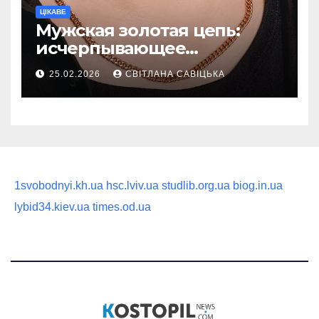
ЦІКАВЕ
Мужская золотая цепь:
исчерпывающее
руководство по выбору
25.02.2026
СВІТЛАНА САВІЦЬКА
статусного украшения
1svobodnyi.kh.ua
hsc.lviv.ua
studlib.org.ua
biog.in.ua
lybid34.kiev.ua
times.od.ua