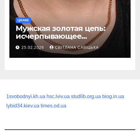
ЦІКАВЕ
Мужская золотая цепь:
исчерпывающее
руководство по выбору
25.02.2026
СВІТЛАНА САВІЦЬКА
статусного украшения
1svobodnyi.kh.ua
hsc.lviv.ua
studlib.org.ua
biog.in.ua
lybid34.kiev.ua
times.od.ua