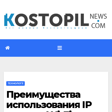
Перейти
до
вмісту
ТЕХНОЛОГІЇ
Преимущества
использования IP